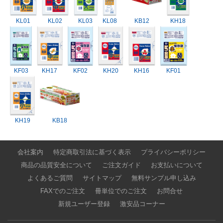
KL01
KL02
KL03
KL08
KB12
KH18
KF03
KH17
KF02
KH20
KH16
KF01
KH19
KB18
会社案内
特定商取引法に基づく表示
プライバシーポリシー
商品の品質安全について
ご注文ガイド
お支払いについて
よくあるご質問
サイトマップ
無料サンプル申し込み
FAXでのご注文
冊単位でのご注文
お問合せ
新規ユーザー登録
激安品コーナー