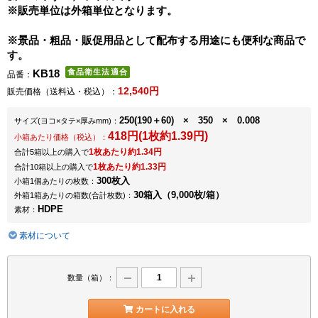
※販売単位は外箱単位となります。
※景品・粗品・販促用品として配布する用途にも便利な商品で
す。
KB18
品番：
12,540円
販売価格（送料込・税込）：
250(190＋60) × 350 × 0.008
サイズ
(ヨコ×タテ×厚みmm)
：
418円(1枚約1.39円)
小箱あたり価格（税込）：
1枚あたり約1.34円
合計5箱以上の購入で
1枚あたり約1.33円
合計10箱以上の購入で
300枚入
小箱1個あたりの枚数：
30箱入（9,000枚/箱）
外箱1箱あたりの箱数
(合計枚数)
：
HDPE
素材：
素材について
数量（箱）：
カートに入れる