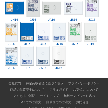
JN16
JJ16
JA16
MS16
JC16
JE16
JB16
JS16
JM16
JK16
JH16
JL16
JT16
JW16
JX16
会社案内
特定商取引法に基づく表示
プライバシーポリシー
商品の品質安全について
ご注文ガイド
お支払いについて
よくあるご質問
サイトマップ
無料サンプル申し込み
FAXでのご注文
冊単位でのご注文
お問合せ