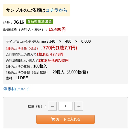
サンプルのご依頼は
コチラから
JG16
品番：
15,400円
販売価格（送料込・税込）：
340 × 480 × 0.030
サイズ
(ヨコ×タテ×厚みmm)
：
770円(1枚7.7円)
1冊あたり価格（税込）：
1枚あたり7.48円
合計5箱以上の購入で
1枚あたり約7.43円
合計10箱以上の購入で
100枚入
1冊あたりの枚数：
20冊入（2,000枚/箱）
1箱あたりの冊数（合計枚数）：
LLDPE
素材：
素材について
数量（箱）：
カートに入れる