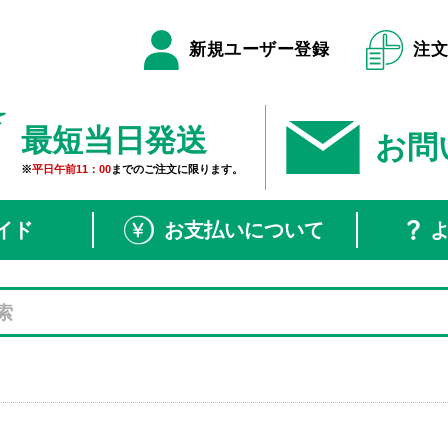
新規ユーザー登録
注
最短当日発送
お問
※
平日午前11：00
までのご注文に限ります。
イド
お支払いについて