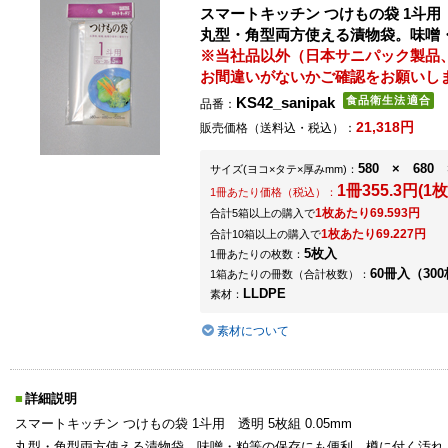
スマートキッチン つけもの袋 1斗用 透
丸型・角型両方使える漬物袋。味噌
※当社品以外（日本サニパック製品
お間違いがないかご確認をお願いし
KS42_sanipak
品番：
21,318円
販売価格（送料込・税込）：
580 × 680 
サイズ
(ヨコ×タテ×厚みmm)
：
1冊355.3円(1枚
1冊あたり価格（税込）：
1枚あたり69.593円
合計5箱以上の購入で
1枚あたり69.227円
合計10箱以上の購入で
5枚入
1冊あたりの枚数：
60冊入（300
1箱あたりの冊数（合計枚数）：
LLDPE
素材：
素材について
詳細説明
スマートキッチン つけもの袋 1斗用 透明 5枚組 0.05mm
丸型・角型両方使える漬物袋。味噌・粕等の保存にも便利。樽に付く汚れ