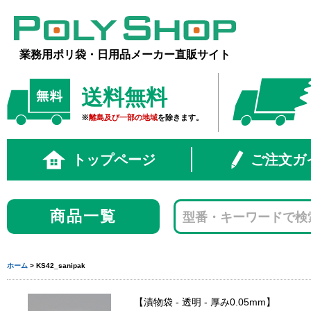
業務用ポリ袋・日用品メーカー直販サイト
送料無料
※
離島及び一部の地域
を除きます。
トップページ
ご注文ガ
商品一覧
ホーム
> KS42_sanipak
漬物袋 - 透明 - 厚み0.05mm