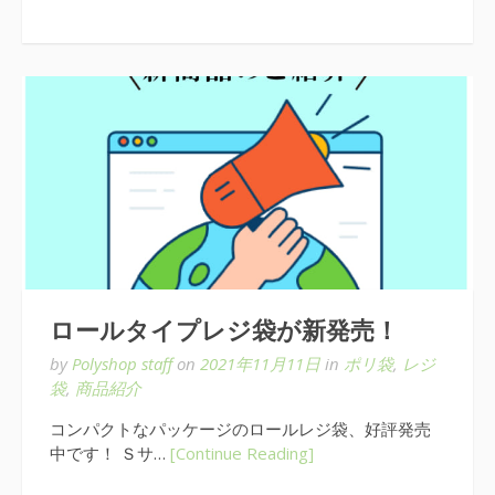
ロールタイプレジ袋が新発売！
by
Polyshop staff
on
2021年11月11日
in
ポリ袋
,
レジ
袋
,
商品紹介
コンパクトなパッケージのロールレジ袋、好評発売
中です！ Ｓサ…
[Continue Reading]