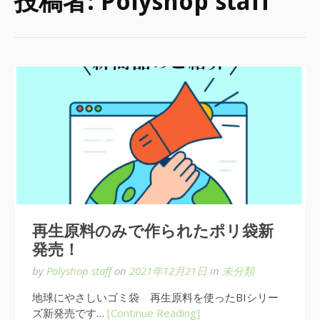
投稿者:
Polyshop staff
再生原料のみで作られたポリ袋新
発売！
by
Polyshop staff
on
2021年12月21日
in
未分類
地球にやさしいゴミ袋 再生原料を使ったBIシリー
ズ新発売です…
[Continue Reading]