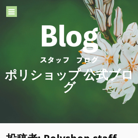
Skip
to
content
ポリショップ 公式ブロ
グ
ポリ袋やレジ袋、かさ袋などを
販売するポリショップのスタッ
フブログです。