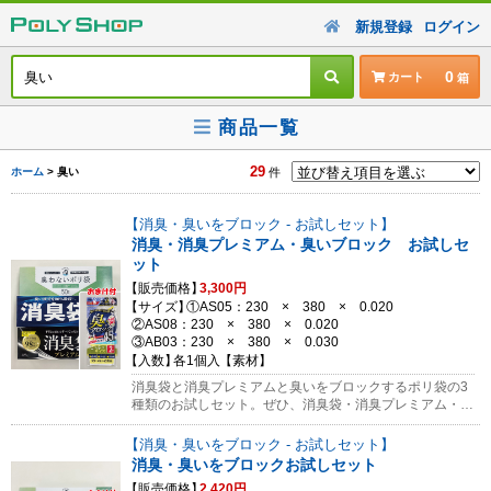
新規登録
ログイン
0
カート
商品一覧
29
ホーム
> 臭い
件
消臭・臭いをブロック - お試しセット
消臭・消臭プレミアム・臭いブロック お試しセ
ット
販売価格
3,300円
サイズ
①AS05：230 × 380 × 0.020
②AS08：230 × 380 × 0.020
③AB03：230 × 380 × 0.030
入数
各1個入
素材
消臭袋と消臭プレミアムと臭いをブロックするポリ袋の3
種類のお試しセット。ぜひ、消臭袋・消臭プレミアム・臭
いをブロックするポリ袋の違いを確かめてみてください。
また、汚物を消臭袋もしくは消臭プレミアム袋に入れてか
消臭・臭いをブロック - お試しセット
ら臭いをブロックするポリ袋に入れると最も効果的です。
消臭・臭いをブロックお試しセット
お試し用として少ない数量での販売になります。ぜひ消臭
販売価格
2,420円