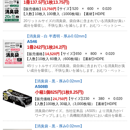
1冊137.5円(1枚13.75円)
サイズ
520 × 600 × 0.020
販売価格
13,750円
入数
10枚入 100冊入（1000枚/箱）
素材
HDPE
20リットルサイズの消臭袋。袋自体に含まれている消臭剤が臭い
成分を吸収し、不快な臭いを減らします。おむつ・ペットシー
ト・生ごみ等の廃棄に。小型の消臭袋AS05にごみを入れてから
この袋にまとめて入れておくとさらに効果的です！サンプルのご
消臭袋 - 白 半透明 - 厚み0.02mm
依頼はコチラから
AS46
1冊242円(1枚24.2円)
サイズ
650 × 800 × 0.020
販売価格
14,520円
入数
10枚入 60冊入（600枚/箱）
素材
HDPE
45リットルサイズの消臭袋。袋自体に含まれている消臭剤が臭
い成分を吸収し、不快な臭いを減らします。おむつ・ペットシ
ート・生ごみ等の廃棄に。従来の45リットルサイズよりもコン
パクトなパッケージで置く場所に困りません。小型の消臭袋
消臭袋 - 黒 - 厚み0.02mm
AS05にごみを入れてからこの袋にまとめて入れておくとさら
AS08B
に効果的です！サンプルのご依頼はコチラから
小箱1個825円(1枚8.25円)
サイズ
230 × 380 × 0.020
販売価格
24,750円
入数
100枚入 30箱入（3,000枚/箱）
素材
HDPE
消臭袋のMサイズ。当社従来品（AS05）より消臭力がパ
ワーアップしました！高機能消臭剤がにおい成分を吸着
し、不快に感じる全ての臭い（アンモニア・生ごみ臭・汗
臭など）を軽減します。排泄物臭も含めた悪臭成分に対し
消臭袋 - 黒 - 厚み0.02mm
て約96%以上の消臭効果を達成。※臭いを完全に抑えるわ