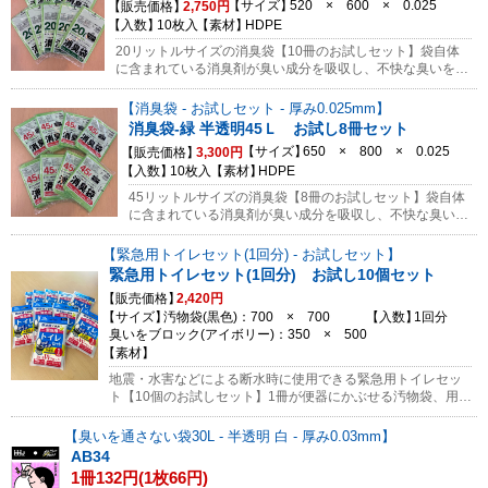
サイズ
520 × 600 × 0.025
販売価格
2,750円
いします。
入数
10枚入
素材
HDPE
20リットルサイズの消臭袋【10冊のお試しセット】袋自体
に含まれている消臭剤が臭い成分を吸収し、不快な臭いを減
らします。おむつ・ペットシート・生ごみ等の廃棄に。小型
の消臭袋AS05にごみを入れてからこの袋にまとめて入れて
消臭袋 - お試しセット - 厚み0.025mm
おくとさらに効果的です！※返品不可商品です。ご購入前に
消臭袋-緑 半透明45Ｌ お試し8冊セット
必ず商品のお間違いがないかご確認をお願いします。
サイズ
650 × 800 × 0.025
販売価格
3,300円
入数
10枚入
素材
HDPE
45リットルサイズの消臭袋【8冊のお試しセット】袋自体
に含まれている消臭剤が臭い成分を吸収し、不快な臭いを
減らします。おむつ・ペットシート・生ごみ等の廃棄に。
従来の45リットルサイズよりもコンパクトなパッケージで
緊急用トイレセット(1回分) - お試しセット
置く場所に困りません。小型の消臭袋AS05にごみを入れ
緊急用トイレセット(1回分) お試し10個セット
てからこの袋にまとめて入れておくとさらに効果的です！
販売価格
2,420円
※返品不可商品です。ご購入前に必ず商品のお間違いがな
サイズ
汚物袋(黒色)：700 × 700
入数
1回分
いかご確認をお願いします。
臭いをブロック(アイボリー)：350 × 500
素材
地震・水害などによる断水時に使用できる緊急用トイレセッ
ト【10個のお試しセット】1冊が便器にかぶせる汚物袋、用便
後に入れる凝固剤と廃棄用の臭いをブロックするポリ袋の各1
個ずつ、1回分の使い切りセットになっています。抗菌効果の
臭いを通さない袋30L - 半透明 白 - 厚み0.03mm
ある凝固剤(日本製)を使用し、さらに汚物袋を臭いをブロック
AB34
するポリ袋に入れることで臭いを二重にブロックします！10
1冊132円(1枚66円)
年間の長期保存が可能ですので、いざという時の備えに！ま