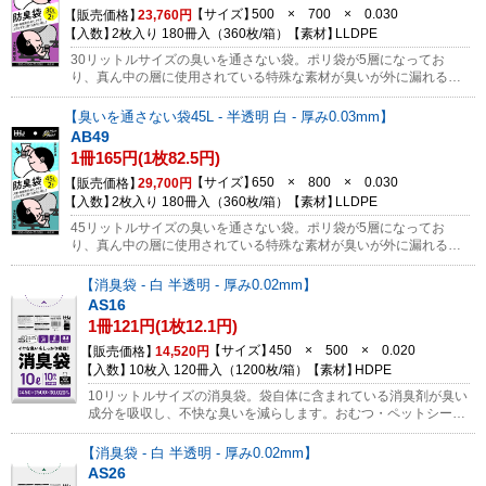
た、アウトドア・ドライブ用にもオススメ！※無料サンプル
サイズ
500 × 700 × 0.030
販売価格
23,760円
対象外の製品になります。※返品不可商品です。ご購入前に
入数
2枚入り 180冊入（360枚/箱）
素材
LLDPE
必ず商品のお間違いがないかご確認をお願いします。
30リットルサイズの臭いを通さない袋。ポリ袋が5層になってお
り、真ん中の層に使用されている特殊な素材が臭いが外に漏れるの
を強力にブロックします。袋の3分の2くらいまでは開口部を市販の
クリップで止めて使用すると縛らずに臭いを防ぐことが出来ます。
臭いを通さない袋45L - 半透明 白 - 厚み0.03mm
おむつ・ペットシート・生ごみ等をまとめて廃棄する際に便利！小
AB49
型の消臭袋AS05にごみを入れてからこの袋にまとめて入れておくと
1冊165円(1枚82.5円)
さらに効果的です！消臭袋について詳しくはコチラ※無料サンプル
対象外の商品になります。 消臭袋・臭いをブロック発売記念キャン
サイズ
650 × 800 × 0.030
販売価格
29,700円
ペーン 今ならどなた様でもご希望の方に無料サンプルとしてMサイ
入数
2枚入り 180冊入（360枚/箱）
素材
LLDPE
ズを各2枚ずつお送りします。（1法人、1世帯、1回限り）サンプル
45リットルサイズの臭いを通さない袋。ポリ袋が5層になってお
のご依頼はコチラから ※景品・粗品・販促用品として配布する用途
り、真ん中の層に使用されている特殊な素材が臭いが外に漏れるの
にも便利な商品です。
を強力にブロックします。袋の3分の2くらいまでは開口部を市販の
クリップで止めて使用すると縛らずに臭いを防ぐことが出来ます。
消臭袋 - 白 半透明 - 厚み0.02mm
おむつ・ペットシート・生ごみ等をまとめて廃棄する際に便利！小
AS16
型の消臭袋AS05にごみを入れてからこの袋にまとめて入れておくと
1冊121円(1枚12.1円)
さらに効果的です！消臭袋について詳しくはコチラ※無料サンプル
対象外の商品になります。 消臭袋・臭いをブロック発売記念キャン
サイズ
450 × 500 × 0.020
販売価格
14,520円
ペーン 今ならどなた様でもご希望の方に無料サンプルとしてMサイ
入数
10枚入 120冊入（1200枚/箱）
素材
HDPE
ズを各2枚ずつお送りします。（1法人、1世帯、1回限り）サンプル
10リットルサイズの消臭袋。袋自体に含まれている消臭剤が臭い
のご依頼はコチラから ※景品・粗品・販促用品として配布する用途
成分を吸収し、不快な臭いを減らします。おむつ・ペットシー
にも便利な商品です。
ト・生ごみ等の廃棄に。小型の消臭袋AS05にごみを入れてから
この袋にまとめて入れておくとさらに効果的です！サンプルのご
消臭袋 - 白 半透明 - 厚み0.02mm
依頼はコチラから
AS26