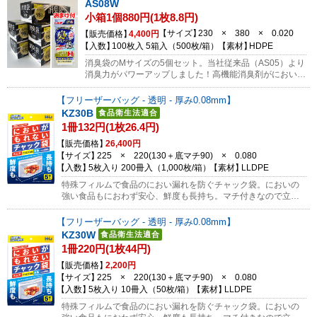
AS08W
けではありません。1枚ずつ取り出せるボックスタイプで
小箱1個880円(1枚8.8円)
便利。介護用・ベビー用おむつ、生ごみ、ペットシートな
ど臭いが気になるものの廃棄におすすめです。 消臭袋・
サイズ
230 × 380 × 0.020
販売価格
4,400円
臭いをブロック発売記念キャンペーン 今ならどなた様で
入数
100枚入 5箱入（500枚/箱）
素材
HDPE
もご希望の方に無料サンプルとしてMサイズを各2枚ずつ
消臭袋のMサイズの5個セット。当社従来品（AS05）より
お送りします。（1法人、1世帯、1回限り）サンプルのご
消臭力がパワーアップしました！高機能消臭剤がにおい成
依頼はコチラから ※景品・粗品・販促用品として配布す
分を吸着し、不快に感じる全ての臭い（アンモニア・生ご
る用途にも便利な商品です。
み臭・汗臭など）を軽減します。排泄物臭も含めた悪臭成
フリーザーバッグ - 透明 - 厚み0.08mm
分に対して約96%以上の消臭効果を達成。※臭いを完全に
KZ30B
抑えるわけではありません。1枚ずつ取り出せるボックス
1冊132円(1枚26.4円)
タイプで便利。介護用・ベビー用おむつ、生ごみ、ペット
シートなど臭いが気になるものの廃棄におすすめです。今
販売価格
26,400円
なら45Lサイズの臭いをブロックするポリ袋AB44も1冊あ
サイズ
225 × 220(130＋底マチ90) × 0.080
わせてお届け！ 消臭袋・臭いをブロック発売記念キャン
入数
5枚入り 200冊入（1,000枚/箱）
素材
LLDPE
ペーン 今ならどなた様でもご希望の方に無料サンプルと
特殊フィルムで食品のにおい漏れを防ぐチャック袋。においの
してMサイズを各2枚ずつお送りします。（1法人、1世
強い食品もにおわず安心、鮮度も長持ち。マチ付きなので立て
帯、1回限り）サンプルのご依頼はコチラから
て使用できて便利です。におい移りを防止してくれるので冷蔵
庫内のにおい対策としても。※無料サンプル対象外の商品にな
フリーザーバッグ - 透明 - 厚み0.08mm
ります。
KZ30W
1冊220円(1枚44円)
販売価格
2,200円
サイズ
225 × 220(130＋底マチ90) × 0.080
入数
5枚入り 10冊入（50枚/箱）
素材
LLDPE
特殊フィルムで食品のにおい漏れを防ぐチャック袋。においの