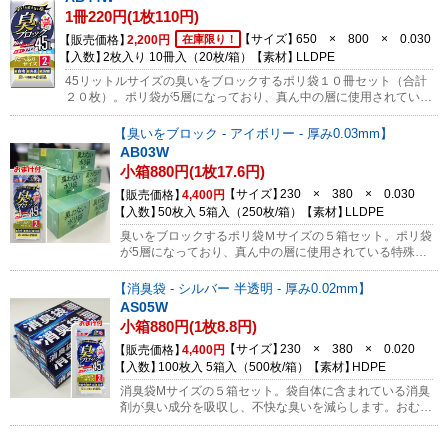
二重にブロックします！10年間の長期保存が可能ですので、い
1冊220円(1枚110円)
ざという時の備えに！また、アウトドア・ドライブ用にもオス
スメ！※無料サンプル対象外の製品になります。
サイズ
650 × 800 × 0.030
販売価格
2,200円
在庫限り！
入数
2枚入り 10冊入（20枚/箱）
素材
LLDPE
45リットルサイズの臭いをブロックするポリ袋１０冊セット（合計
２０枚）。ポリ袋が5層になっており、真ん中の層に使用されている
特殊な素材が臭いが外に漏れるのを強力にブロックします。袋の3分
の2くらいまでは開口部を市販のクリップで止めて使用すると縛らず
臭いをブロック - アイボリー - 厚み0.03mm
に臭いを防ぐことが出来ます。おむつ・ペットシート・生ごみ等を
AB03W
まとめて廃棄する際に便利！小型の消臭袋AS05にごみを入れてから
小箱880円(1枚17.6円)
この袋にまとめて入れておくとさらに効果的です！ぜひ臭いをブロ
ックするポリ袋の効果をお試しください。※無料サンプル対象外の
サイズ
230 × 380 × 0.030
販売価格
4,400円
商品になります。 消臭袋・臭いをブロック発売記念キャンペーン 今
入数
50枚入 5箱入（250枚/箱）
素材
LLDPE
ならどなた様でもご希望の方に無料サンプルとしてMサイズを各2枚
臭いをブロックするポリ袋Ｍサイズの５箱セット。ポリ袋
ずつお送りします。（1法人、1世帯、1回限り）サンプルのご依頼
が5層になっており、真ん中の層に使用されている特殊な
はコチラから
素材が臭いが外に漏れるのを強力にブロックします。おむ
つ・ペットシート・生ごみ等の廃棄に便利です。 ぜひ臭
消臭袋 - シルバー 半透明 - 厚み0.02mm
いをブロックするポリ袋の効果をお試しください。今なら
AS05W
45Lサイズの臭いをブロックする袋AB44も1冊あわせてお
小箱880円(1枚8.8円)
届け！臭いブロックする袋は保育園からの使用済みおむつ
の持ち帰りに最適です。臭いを強力にブロックするので持
サイズ
230 × 380 × 0.020
販売価格
4,400円
ち帰り時に買い物や通院をしても臭い漏れが気になりませ
入数
100枚入 5箱入（500枚/箱）
素材
HDPE
ん。さらに、ゴミの日まで数日保管しても臭いが気になり
消臭袋Mサイズの５箱セット。袋自体に含まれている消臭
ません。 消臭袋・臭いをブロック発売記念キャンペーン
剤が臭い成分を吸収し、不快な臭いを減らします。おむ
今ならどなた様でもご希望の方に無料サンプルとしてMサ
つ・ペットシート・生ごみ等の廃棄に。 これからの不快
イズを各2枚ずつお送りします。（1法人、1世帯、1回限
な季節に、ぜひ消臭効果をお試しください。今なら45Lサ
り）サンプルのご依頼はコチラから