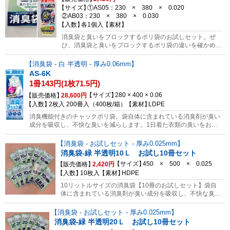
袋・消臭プレミアム・臭いをブロックするポリ袋3種類の
サイズ
①AS05：230 × 380 × 0.020
効果をお試しください。今なら45Lサイズの臭いをブロッ
②AB03：230 × 380 × 0.030
クする袋AB44も1冊あわせてお届け！臭いブロックする袋
入数
各1個入
素材
は保育園からの使用済みおむつの持ち帰りに最適です。臭
いを強力にブロックするので持ち帰り時に買い物や通院を
消臭袋と臭いをブロックするポリ袋のお試しセット。ぜ
しても臭い漏れが気になりません。さらに、ゴミの日まで
ひ、消臭袋と臭いをブロックするポリ袋の違いを確かめて
数日保管しても臭いが気になりません。
みてください。また、汚物を消臭袋に入れてから臭いをブ
ロックするポリ袋に入れると最も効果的です。お試し用と
消臭袋 - 白 半透明 - 厚み0.06mm
して少ない数量での販売になります。ぜひ消臭袋・臭いを
AS-6K
ブロックするポリ袋両方の効果をお試しください。今なら
1冊143円(1枚71.5円)
45Lサイズの臭いをブロックする袋AB44も1冊あわせてお
届け！臭いブロックする袋は保育園からの使用済みおむつ
サイズ
280 × 400 × 0.06
販売価格
28,600円
の持ち帰りに最適です。臭いを強力にブロックするので持
入数
2枚入 200冊入（400枚/箱）
素材
LDPE
ち帰り時に買い物や通院をしても臭い漏れが気になりませ
消臭機能付きのチャックポリ袋。袋自体に含まれている消臭剤が臭い
ん。さらに、ゴミの日まで数日保管しても臭いが気になり
成分を吸収し、不快な臭いを減らします。1日着た衣類の臭いをおさ
ません。
えるので、旅行・出張、ジム・サウナ、部活動などに！チャックで密
閉でき便利！※無料サンプル対象外の商品になります。
消臭袋 - お試しセット - 厚み0.025mm
消臭袋-緑 半透明10Ｌ お試し10冊セット
サイズ
450 × 500 × 0.025
販売価格
2,420円
入数
10枚入
素材
HDPE
10リットルサイズの消臭袋【10冊のお試しセット】袋自
体に含まれている消臭剤が臭い成分を吸収し、不快な臭い
を減らします。おむつ・ペットシート・生ごみ等の廃棄
に。小型の消臭袋AS05にごみを入れてからこの袋にまと
消臭袋 - お試しセット - 厚み0.025mm
めて入れておくとさらに効果的です！※返品不可商品で
消臭袋-緑 半透明20Ｌ お試し10冊セット
す。ご購入前に必ず商品のお間違いがないかご確認をお願