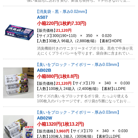
強い食品もにおわず安心、鮮度も長持ち。マチ付きなので立て
て使用できて便利です。におい移りを防止してくれるので冷蔵
庫内のにおい対策としても。※無料サンプル対象外の商品にな
消臭袋 - 黒 - 厚み0.02mm
ります。
AS07
小箱220円(1枚約7.33円)
販売価格
21,120円
サイズ
300(190+110) × 350 × 0.020
入数
30枚入 96箱入（2,880枚/箱）
素材
HDPE
消臭機能付きのサニタリータイプポリ袋。黒色で中身が見
えにくくプライバシーを守ります。袋自体に含まれている
消臭剤が臭い成分を吸収し、不快な臭いを減らします。お
むつ・ペットシート・生ごみ等の廃棄に。使いやすいマチ
臭いをブロック - アイボリー - 厚み0.03mm
付きでトイレコーナーなどの角底ゴミ箱にもピッタリで
AB02B
す！保管に便利なボックスタイプ。1ケースに48個(1440
小箱880円(1枚8.8円)
枚)入りの内箱が2箱入っています。※販売単位は外箱単位
となります。※景品・粗品・販促用品として配布する用途
サイズ
170 × 340 × 0.030
販売価格
21,120円
にも便利な商品です。サンプルのご依頼はコチラから
入数
100枚入 24箱入（2,400枚/箱）
素材
LLDPE
Sサイズの臭いをブロックするポリ袋、たっぷり使える
100枚入のパッケージです。ポリ袋が5層になっており、
真ん中の層に使用されている特殊な素材が臭いが外に漏れ
るのを強力にブロックします。縦長タイプなので中にゴミ
臭いをブロック - アイボリー - 厚み0.03mm
を入れた後も縛るのが楽々！小児用のおむつ・小型のペッ
AB02W
トシート・排水口にたまった生ごみ等の廃棄に。臭いブロ
小箱1320円(1枚13.2円)
ックする袋は保育園からの使用済みおむつの持ち帰りに最
適です。臭いを強力にブロックするので持ち帰り時に買い
サイズ
170 × 340 × 0.030
販売価格
3,960円
物や通院をしても臭い漏れが気になりません。さらに、ゴ
入数
100枚入 3箱入（300枚/箱）
素材
LLDPE