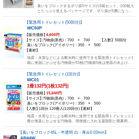
ミの日まで数日保管しても臭いが気になりません。 消臭
臭いをブロックするポリ袋Sサイズの3箱セット、100枚入
袋・臭いをブロック発売記念キャンペーン 今ならどなた
とたっぷり使えるパッケージです。ポリ袋が5層になって
様でもご希望の方に無料サンプルとしてMサイズを各2枚
おり、真ん中の層に使用されている特殊な素材が臭いが外
ずつお送りします。（1法人、1世帯、1回限り）サンプル
に漏れるのを強力にブロックします。縦長タイプなので中
緊急用トイレセット(50回分)
のご依頼はコチラから ※景品・粗品・販促用品として配
にゴミを入れた後も縛るのが楽々！小児用のおむつ・小型
布する用途にも便利な商品です。
WC50P
のペットシート・排水口にたまった生ごみ等の廃棄に。
販売価格
6,600円
ぜひ臭いをブロックするポリ袋の効果をお試しください。
サイズ
汚物袋(黒色)：700 × 700
入数
50回分
今なら45Lサイズの臭いをブロックする袋AB44も1冊あわ
臭いをブロック(アイボリー)：350 × 500
せてお届け！臭いブロックする袋は保育園からの使用済み
素材
おむつの持ち帰りに最適です。臭いを強力にブロックする
ので持ち帰り時に買い物や通院をしても臭い漏れが気にな
地震・水害などによる断水時に使用できる緊急用トイレセット1
りません。さらに、ゴミの日まで数日保管しても臭いが気
箱に便器にかぶせる汚物袋が55枚(汚物袋5枚は便器の水よけ用
になりません。 消臭袋・臭いをブロック発売記念キャン
に使用できます)、用便後に入れる凝固剤と廃棄用の臭いをブロ
ペーン 今ならどなた様でもご希望の方に無料サンプルと
ックするポリ袋が各50個ずつ入っていて、合計50回分になりま
緊急用トイレセット(1回分)
してMサイズを各2枚ずつお送りします。（1法人、1世
す。抗菌効果のある凝固剤(日本製)を使用し、さらに汚物袋を臭
WC01
帯、1回限り）サンプルのご依頼はコチラから
いをブロックするポリ袋に入れることで臭いを二重にブロック
1冊132円(1枚132円)
します！10年間の長期保存が可能ですので、いざという時の備
えに！※無料サンプル対象外の製品になります。
販売価格
15,840円
サイズ
汚物袋(黒色)：700 × 700
臭いをブロック(アイボリー)：350 × 500
入数
1回分 120冊入(120回分)
素材
地震・水害などによる断水時に使用できる緊急用トイレセット1
冊が便器にかぶせる汚物袋、用便後に入れる凝固剤と廃棄用の
臭いをブロックするポリ袋の各1個ずつ、1回分の使い切りセッ
トになっています。抗菌効果のある凝固剤(日本製)を使用し、さ
臭いをブロック45L - 半透明 白 - 厚み0.03mm
らに汚物袋を臭いをブロックするポリ袋に入れることで臭いを
AB44W