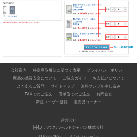
会社案内
特定商取引法に基づく表示
プライバシーポリシー
商品の品質安全について
ご注文ガイド
お支払いについて
よくあるご質問
サイトマップ
無料サンプル申し込み
FAXでのご注文
冊単位でのご注文
お問合せ
新規ユーザー登録
激安品コーナー
運営会社
ハウスホールドジャパン株式会社
03-6225-2625
（ご注文はできません）