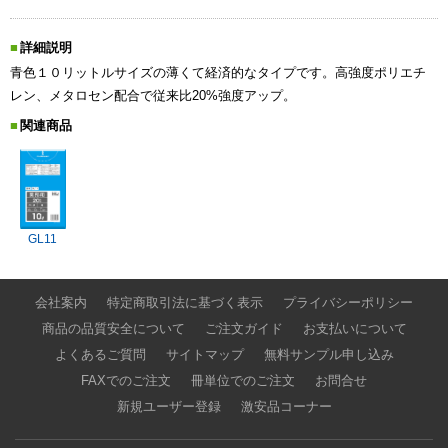
詳細説明
青色１０リットルサイズの薄くて経済的なタイプです。高強度ポリエチ
レン、メタロセン配合で従来比20%強度アップ。
関連商品
GL11
会社案内
特定商取引法に基づく表示
プライバシーポリシー
商品の品質安全について
ご注文ガイド
お支払いについて
よくあるご質問
サイトマップ
無料サンプル申し込み
FAXでのご注文
冊単位でのご注文
お問合せ
新規ユーザー登録
激安品コーナー