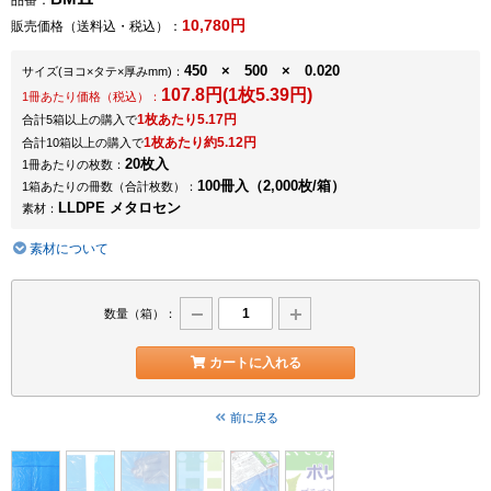
品番：
10,780円
販売価格（送料込・税込）：
450 × 500 × 0.020
サイズ
(ヨコ×タテ×厚みmm)
：
107.8円(1枚5.39円)
1冊あたり価格（税込）：
1枚あたり5.17円
合計5箱以上の購入で
1枚あたり約5.12円
合計10箱以上の購入で
20枚入
1冊あたりの枚数：
100冊入（2,000枚/箱）
1箱あたりの冊数（合計枚数）：
LLDPE メタロセン
素材：
素材について
数量（箱）：
カートに入れる
前に戻る