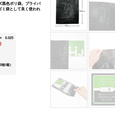
ズ黒色ポリ袋。プライバ
ゴミ袋として良く使われ
× 0.025
)
00枚/箱）