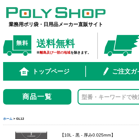
業務用ポリ袋・日用品メーカー直販サイト
送料無料
※
離島及び一部の地域
を除きます。
トップページ
ご注文ガ
商品一覧
ホーム
> GL12
10L - 黒 - 厚み0.025mm