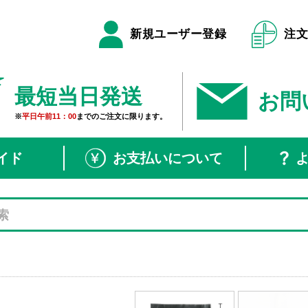
新規ユーザー登録
注
最短当日発送
お問
※
平日午前11：00
までのご注文に限ります。
イド
お支払いについて