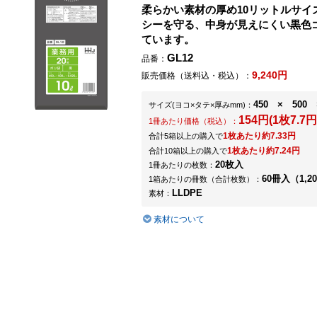
柔らかい素材の厚め10リットルサイ
シーを守る、中身が見えにくい黒色
ています。
GL12
品番：
9,240円
販売価格（送料込・税込）：
450 × 500 
サイズ
(ヨコ×タテ×厚みmm)
：
154円(1枚7.7円
1冊あたり価格（税込）：
1枚あたり約7.33円
合計5箱以上の購入で
1枚あたり約7.24円
合計10箱以上の購入で
20枚入
1冊あたりの枚数：
60冊入（1,2
1箱あたりの冊数（合計枚数）：
LLDPE
素材：
素材について