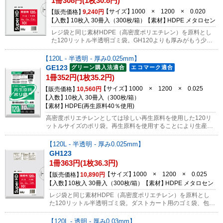
1冊308円(1枚30.8円)
サイズ
1000 × 1200 × 0.020
販売価格
9,240円
入数
10枚入 30冊入（300枚/箱）
素材
HDPE メタロセン
レジ袋と同じ素材HDPE（高密度ポリエチレン）を原料とし
た120リットル半透明ゴミ袋。GH120よりも厚みがもう少し
欲しい方にぴったりです。
120L - 半透明 - 厚み0.025mm
GE123
1冊352円(1枚35.2円)
サイズ
1000 × 1200 × 0.025
販売価格
10,560円
入数
10枚入 30冊入（300枚/箱）
素材
HDPE(再生原料40％使用)
高密度ポリエチレンとしては珍しい再生原料を使用した120リ
ットルサイズのポリ袋。再生原料を使用することにより生産時
の二酸化炭素排出量を約25％削減！主に国内で回収されたスト
レッチフィルムから作られた再生原料を使用し、純粋な高密度
120L - 半透明 - 厚み0.025mm
ポリエチレン製の袋と比べても遜色のない強度があります。エ
GH123
コマーク認証を受けている為、グリーン購入法にも対応してい
1冊363円(1枚36.3円)
ます。※製品本体にはエコマーク等の印刷はありません。※袋
の表面に細かな粒がありますが、品質に問題はございません。
サイズ
1000 × 1200 × 0.025
販売価格
10,890円
（フィルムの強度等に影響はございません）サンプルのご依頼
入数
10枚入 30冊入（300枚/箱）
素材
HDPE メタロセン
はコチラから
レジ袋と同じ素材HDPE（高密度ポリエチレン）を原料とし
た120リットル半透明ゴミ袋。ダストカート用のゴミ袋、包装
用ポリ袋としてご利用頂けます。
120L - 透明 - 厚み0.03mm