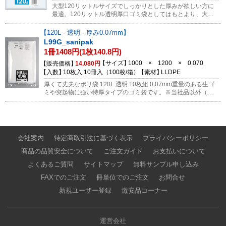
大型120リットルサイズでしっかりとした厚みが欲しい方に
最適。120リットル透明厚口ゴミ袋としてはもとより、大型
製品の梱包用ポリ袋としても問い合わせが多い商品です。
120L - 透明 - 厚み0.07mm
L99G_sanipak
1冊1408円(1枚140.8円)
サイズ
1000 × 1200 × 0.070
販売価格
14,080円
入数
10枚入 10冊入（100枚/箱）
素材
LLDPE
厚くて丈夫なポリ袋 120L 透明 10枚組 0.07mm重量のある生ゴ
ミや突起物に強い特厚タイプのゴミ袋です。※当社品以外（日
本サニパック製品、丸富製紙、ダイアラップ、クレラップ等）
の返品は受けられません。ご購入前に必ず商品のお間違いがな
いかご確認をお願いします。
会社案内
特定商取引法に基づく表示
プライバシーポリシー
商品の品質安全について
ご注文ガイド
お支払いについて
よくあるご質問
サイトマップ
無料サンプル申し込み
FAXでのご注文
冊単位でのご注文
お問合せ
新規ユーザー登録
激安品コーナー
運営会社