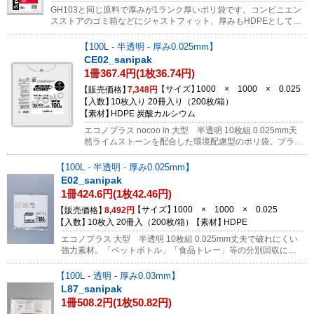
GH103と同じ原料で厚みが1ランク厚いポリ袋です。コンビニエン
スストアのゴミ箱などにジャストフィット、厚みもHDPEとしては
厚めの商品です。
100L - 半透明 - 厚み0.025mm
CE02_sanipak
1冊367.4円(1枚36.74円)
サイズ
1000 × 1000 × 0.025
販売価格
7,348円
入数
10枚入り 20冊入り（200枚/箱）
素材
HDPE 炭酸カルシウム
エコノプラス nocoo in 大型 半透明 10枚組 0.025mm天
然ライムストーンを配合した環境配慮型のポリ袋。プラス
チック使用量を抑え、燃焼時のCO2（二酸化炭素）を
20%以上削減します。「ペットボトル」「食品トレー」等
100L - 半透明 - 厚み0.025mm
の分別回収に適した大容量タイプ。※耐冷温
E02_sanipak
度-30℃nocooのご紹介(※YouTubeの動画が開きます)紹介
1冊424.6円(1枚42.46円)
動画① 紹介動画②※返品不可商品です。ご購入前に必ず
商品のお間違いがないかご確認をお願いします。サンプル
サイズ
1000 × 1000 × 0.025
販売価格
8,492円
のご依頼はコチラから
入数
10枚入 20冊入（200枚/箱）
素材
HDPE
エコノプラス 大型 半透明 10枚組 0.025mm丈夫で破れにくい
強力素材。「ペットボトル」「食品トレー」等の分別回収に適
した大容量タイプ。※当社品以外（日本サニパック製品、丸富
製紙、ダイアラップ、クレラップ等）の返品は受けられませ
100L - 透明 - 厚み0.03mm
ん。ご購入前に必ず商品のお間違いがないかご確認をお願いし
L87_sanipak
ます。
1冊508.2円(1枚50.82円)