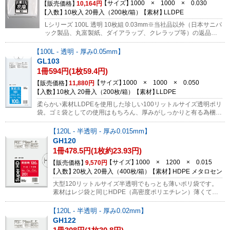
サイズ
1000 × 1000 × 0.030
販売価格
10,164円
入数
10枚入 20冊入（200枚/箱）
素材
LLDPE
Lシリーズ 100L 透明 10枚組 0.03mm※当社品以外（日本サニパ
ック製品、丸富製紙、ダイアラップ、クレラップ等）の返品は
受けられません。ご購入前に必ず商品のお間違いがないかご確
認をお願いします。
100L - 透明 - 厚み0.05mm
GL103
1冊594円(1枚59.4円)
サイズ
1000 × 1000 × 0.050
販売価格
11,880円
入数
10枚入 20冊入（200枚/箱）
素材
LLDPE
柔らかい素材LLDPEを使用した珍しい100リットルサイズ透明ポリ
袋。ゴミ袋としての使用はもちろん、厚みがしっかりと有る為梱包
用のポリ袋としても使われています。
120L - 半透明 - 厚み0.015mm
GH120
1冊478.5円(1枚約23.93円)
サイズ
1000 × 1200 × 0.015
販売価格
9,570円
入数
20枚入 20冊入（400枚/箱）
素材
HDPE メタロセン
大型120リットルサイズ半透明でもっとも薄いポリ袋です。
素材はレジ袋と同じHDPE（高密度ポリエチレン）薄くて経
済的なので、軽量物のゴミ袋、衣類の片付けなどにもご使用
頂けます。
120L - 半透明 - 厚み0.02mm
GH122