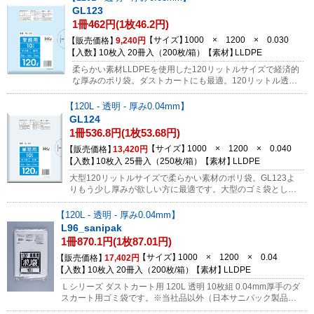
GL123
1冊462円(1枚46.2円)
サイズ
1000 × 1200 × 0.030
販売価格
9,240円
入数
10枚入 20冊入（200枚/箱）
素材
LLDPE
柔らかい素材LLDPEを使用した120リットルサイズで経済的
な厚みのポリ袋。ダストカートにも最適。120リットル透明
ゴミ袋、梱包、包装用ポリ袋として使われています。1枚ず
つ取り出せます。
120L - 透明 - 厚み0.04mm
GL124
1冊536.8円(1枚53.68円)
サイズ
1000 × 1200 × 0.040
販売価格
13,420円
入数
10枚入 25冊入（250枚/箱）
素材
LLDPE
大型120リットルサイズで柔らかい素材のポリ袋。GL123よ
りもう少し厚みが欲しい方に最適です。大型のゴミ袋とし
て、梱包用としてお使い頂けます。（1枚ずつ取り出せます）
120L - 透明 - 厚み0.04mm
L96_sanipak
1冊870.1円(1枚87.01円)
サイズ
1000 × 1200 × 0.04
販売価格
17,402円
入数
10枚入 20冊入（200枚/箱）
素材
LLDPE
Ｌシリーズ ダストカート用 120L 透明 10枚組 0.04mm厚手のダ
スカート用ゴミ袋です。※当社品以外（日本サニパック製品、
丸富製紙、ダイアラップ、クレラップ等）の返品は受けられま