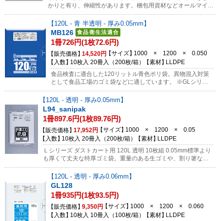
かりと有り、伸縮性があります。梱包用資材などオールマイテ
ィーです。中身はかなり見えにくくなります。
120L - 青 半透明 - 厚み0.05mm
MB126
1冊726円(1枚72.6円)
サイズ
1000 × 1200 × 0.050
販売価格
14,520円
入数
10枚入 20冊入（200枚/箱）
素材
LLDPE
食品検査に適合した120リットル青色ポリ袋。異物混入対策
として食品工場のゴミ袋などに適しています。 ※GLシリー
ズの青色とは色合いが異なります。参考画像は→コチラ
120L - 透明 - 厚み0.05mm
L94_sanipak
1冊897.6円(1枚89.76円)
サイズ
1000 × 1200 × 0.05
販売価格
17,952円
入数
10枚入 20冊入（200枚/箱）
素材
LLDPE
Ｌシリーズ ダストカート用 120L 透明 10枚組 0.05mm標準より
も厚くて丈夫な特厚ゴミ袋。重量のある生ゴミや、割り箸など
の突起物に強いゴミ袋です。※当社品以外（日本サニパック製
品、丸富製紙、ダイアラップ、クレラップ等）の返品は受けら
120L - 透明 - 厚み0.06mm
れません。ご購入前に必ず商品のお間違いがないかご確認をお
GL128
願いします。
1冊935円(1枚93.5円)
サイズ
1000 × 1200 × 0.060
販売価格
9,350円
入数
10枚入 10冊入（100枚/箱）
素材
LLDPE