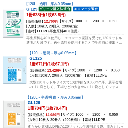
せん。ご購入前に必ず商品のお間違いがないかご確認をお願い
120L - 透明 - 厚み0.05mm
します。
GI125
1冊638円(1枚63.8円)
サイズ
1000 × 1200 × 0.050
販売価格
12,760円
入数
10枚入 20冊入（200枚/箱）
素材
LLDPE(再生原料40％使用)
再生原料を40％使用し、エコマーク認証を受けた120リットル
透明ポリ袋です。再生原料を使用することで生産時に排出され
る二酸化炭素を約25％削減！主に国内で回収されたストレッチ
フィルムから作られた再生原料を使用しております。エコマー
120L - 透明 - 厚み0.05mm
ク認証を受けている為、グリーン購入法にも対応しています。
GL125
※製品本体にはエコマーク等の印刷はありません。※袋の表面
1冊671円(1枚67.1円)
に細かな粒がありますが、品質に問題はございません。（フィ
ルムの強度等に影響はございません）サンプルのご依頼はコチ
サイズ
1000 × 1200 × 0.050
販売価格
13,420円
ラから
入数
10枚入 20冊入（200枚/箱）
素材
LLDPE
大型120リットルサイズでは標準的な0.050mm厚。展示会場
のゴミ袋として、工場などの大きめのゴミ袋としてジャスト
フィットします。1枚ずつ取り出せるので便利です。
120L - 半透明 白 - 厚み0.05mm
GL129
1冊704円(1枚70.4円)
サイズ
1000 × 1200 × 0.050
販売価格
14,080円
入数
10枚入 20冊入（200枚/箱）
素材
LLDPE
柔らかい素材LLDPEの120リットル半透明ポリ袋。厚みもしっ