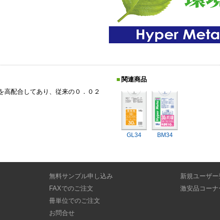
関連商品
を高配合してあり、従来の０．０２
GL34
BM34
無料サンプル申し込み
新規ユーザー
FAXでのご注文
激安品コーナ
冊単位でのご注文
お問合せ