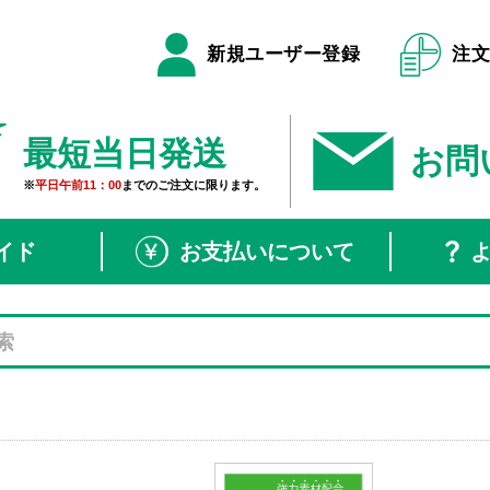
新規ユーザー登録
注
最短当日発送
お問
※
平日午前11：00
までのご注文に限ります。
イド
お支払いについて