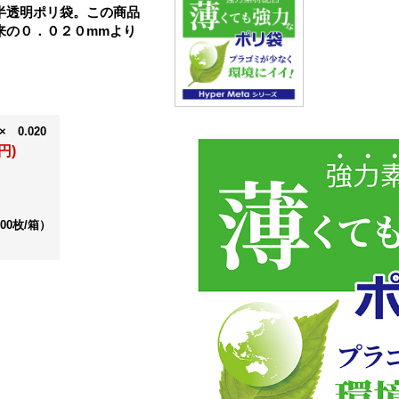
半透明ポリ袋。この商品
来の０．０２０mmより
× 0.020
円)
200枚/箱）