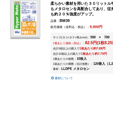
柔らかい素材を用いた３０リットル
もメタロセンを高配合してあり、従
も約２０％強度がアップ。
BM39
品番：
9,900円
販売価格（送料込・税込）：
500 × 700 
サイズ
(ヨコ×タテ×厚みmm)
：
82.5円(1枚8.25
1冊あたり価格（税込）：
1枚あたり約7.88円
合計5箱以上の購入で
1枚あたり約7.79円
合計10箱以上の購入で
10枚入
1冊あたりの枚数：
120冊入（1,
1箱あたりの冊数（合計枚数）：
LLDPE メタロセン
素材：
素材について