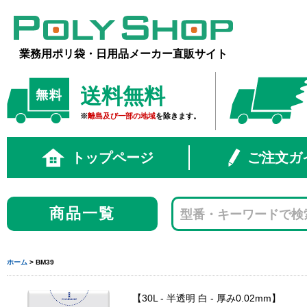
業務用ポリ袋・日用品メーカー直販サイト
送料無料
※
離島及び一部の地域
を除きます。
トップページ
ご注文ガ
商品一覧
ホーム
> BM39
30L - 半透明 白 - 厚み0.02mm