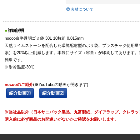
素材について
詳細説明
nocoo白半透明ゴミ袋 30L 10枚組 0.015mm
天然ライムストーンを配合した環境配慮型のポリ袋。プラスチック使用量を
素）を20%以上削減します。本袋にサイズ（容量）が印刷してあります
簡単です。
※耐冷温度-30℃
nocooのご紹介
(※YouTubeの動画が開きます)
紹介動画①
紹介動画②
※当社品以外（日本サニパック製品、丸富製紙、ダイアラップ、クレラッ
購入前に必ず商品のお間違いがないかご確認をお願いします。