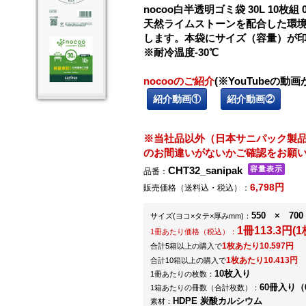
nocoo白半透明ゴミ袋 30L 10枚組 0
天然ライムストーンを配合した環境
します。本袋にサイズ（容量）が
※耐冷温度-30℃
nocooのご紹介
(※YouTubeの動
紹介動画①
紹介動画②
※当社品以外（日本サニパック製
のお間違いがないかご確認をお願
CHT32_sanipak
品番：
6,798円
販売価格（送料込・税込）：
550 × 700
サイズ
(ヨコ×タテ×厚みmm)
：
1冊113.3円(1
1冊あたり価格（税込）：
1枚あたり10.597円
合計5箱以上の購入で
1枚あたり10.413円
合計10箱以上の購入で
10枚入り
1冊あたりの枚数：
60冊入り（
1箱あたりの冊数（合計枚数）：
HDPE 炭酸カルシウム
素材：