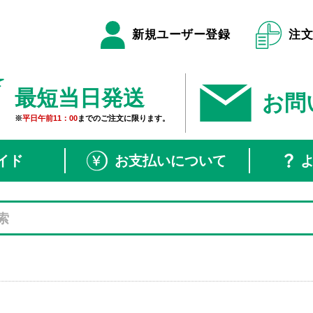
新規ユーザー登録
注
最短当日発送
お問
※
平日午前11：00
までのご注文に限ります。
イド
お支払いについて