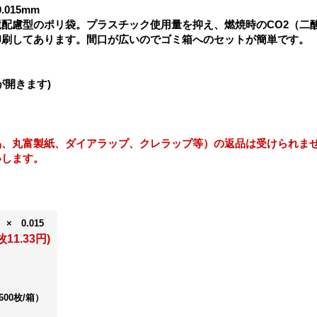
.015mm
配慮型のポリ袋。プラスチック使用量を抑え、燃焼時のCO2（二酸
印刷してあります。間口が広いのでゴミ箱へのセットが簡単です。
画が開きます)
品、丸富製紙、ダイアラップ、クレラップ等）の返品は受けられま
いします。
 × 0.015
枚11.33円)
600枚/箱）