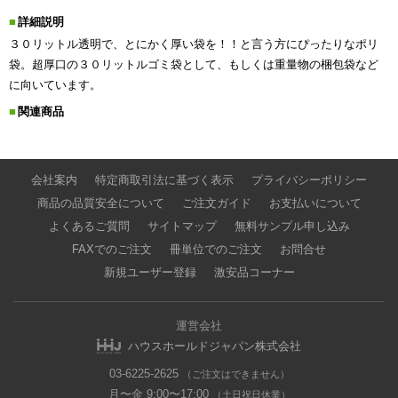
詳細説明
３０リットル透明で、とにかく厚い袋を！！と言う方にぴったりなポリ
袋。超厚口の３０リットルゴミ袋として、もしくは重量物の梱包袋など
に向いています。
関連商品
会社案内
特定商取引法に基づく表示
プライバシーポリシー
商品の品質安全について
ご注文ガイド
お支払いについて
よくあるご質問
サイトマップ
無料サンプル申し込み
FAXでのご注文
冊単位でのご注文
お問合せ
新規ユーザー登録
激安品コーナー
運営会社
ハウスホールドジャパン株式会社
03-6225-2625
（ご注文はできません）
月〜金 9:00〜17:00
（土日祝日休業）