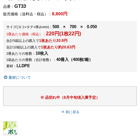
GT33
品番：
8,800円
販売価格（送料込・税込）：
500 × 700 × 0.050
サイズ
(ヨコ×タテ×厚みmm)
：
220円(1枚22円)
1冊あたり価格（税込）：
1枚あたり20.9円
合計5箱以上の購入で
1枚あたり約20.63円
合計10箱以上の購入で
10枚入
1冊あたりの枚数：
40冊入（400枚/箱）
1箱あたりの冊数（合計枚数）：
LLDPE
素材：
素材について
品切れ中（8月中旬頃入庫予定）
前に戻る