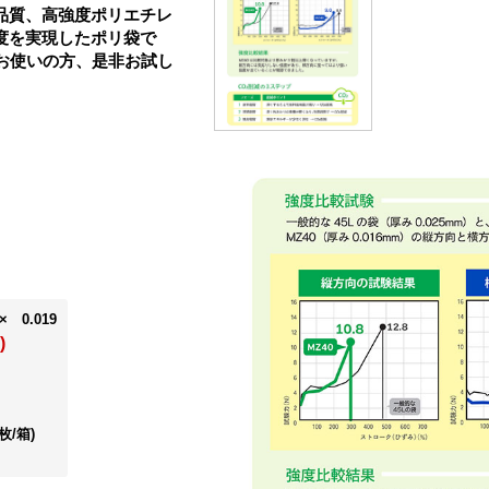
品質、高強度ポリエチレ
度を実現したポリ袋で
をお使いの方、是非お試し
× 0.019
)
0枚/箱)