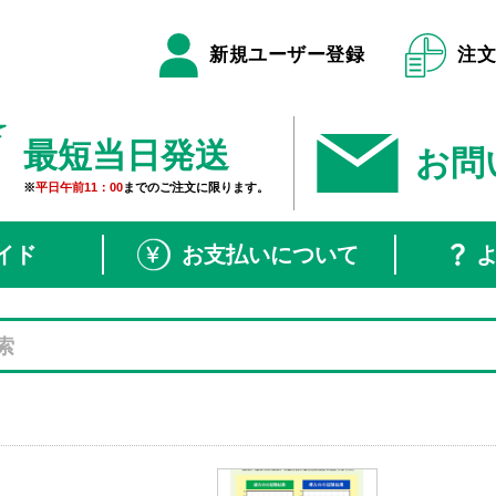
新規ユーザー登録
注
最短当日発送
お問
※
平日午前11：00
までのご注文に限ります。
イド
お支払いについて