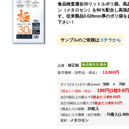
食品検査適合30リットルポリ袋。高
ン（メタロセン）を90％配合し高強
す。従来製品0.028mm厚のポリ袋
下さい！
サンプルのご依頼は
コチラから
MZ36
品番：
13,860円
販売価格（送料込・税込）：
500 × 700 
サイズ
(ヨコ×タテ×厚みmm)
：
198円(1枚9.9円
1冊あたり価格（税込）：
1枚あたり約9.59円
合計5箱以上の購入で
1枚あたり約9.51円
合計10箱以上の購入で
20枚入
1冊あたりの枚数：
70冊入(1,40
1箱あたりの冊数（合計枚数）：
メタロセン
素材：