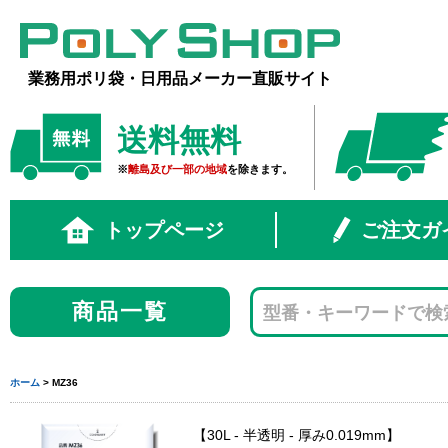
業務用ポリ袋・日用品メーカー直販サイト
送料無料
※
離島及び一部の地域
を除きます。
トップページ
ご注文ガ
商品一覧
ホーム
> MZ36
30L - 半透明 - 厚み0.019mm