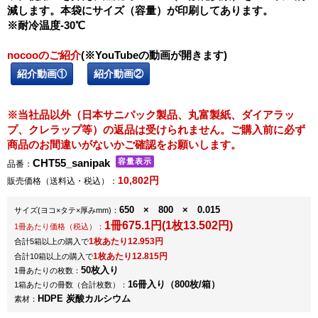
減します。本袋にサイズ（容量）が印刷してあります。
※耐冷温度-30℃
nocooのご紹介
(※YouTubeの動画が開きます)
紹介動画①
紹介動画②
※当社品以外（日本サニパック製品、丸富製紙、ダイアラッ
プ、クレラップ等）の返品は受けられません。ご購入前に必ず
商品のお間違いがないかご確認をお願いします。
CHT55_sanipak
品番：
10,802円
販売価格（送料込・税込）：
650 × 800 × 0.015
サイズ
(ヨコ×タテ×厚みmm)
：
1冊675.1円(1枚13.502円)
1冊あたり価格（税込）：
1枚あたり12.953円
合計5箱以上の購入で
1枚あたり12.815円
合計10箱以上の購入で
50枚入り
1冊あたりの枚数：
16冊入り（800枚/箱）
1箱あたりの冊数（合計枚数）：
HDPE 炭酸カルシウム
素材：