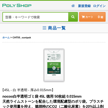
新規登録
ログイン
0
カート
商品一覧
ホーム
> CHT55_sanipak
45L - 白 半透明 - 厚み0.015mm
nocoo白半透明ゴミ袋 45L 徳用 50枚組 0.015mm
天然ライムストーンを配合した環境配慮型のポリ袋。プラスチ
ック使用量を抑え、燃焼時のCO2（二酸化炭素）を20%以上削