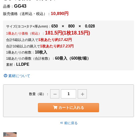
GG43
品番：
10,890円
販売価格（送料込・税込）：
650 × 800 × 0.028
サイズ
(ヨコ×タテ×厚みmm)
：
181.5円(1枚18.15円)
1冊あたり価格（税込）：
1枚あたり約17.42円
合計5箱以上の購入で
1枚あたり約17.23円
合計10箱以上の購入で
10枚入
1冊あたりの枚数：
60冊入（600枚/箱）
1箱あたりの冊数（合計枚数）：
LLDPE
素材：
素材について
数量（箱）：
カートに入れる
前に戻る