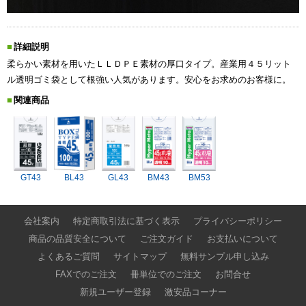
詳細説明
柔らかい素材を用いたＬＬＤＰＥ素材の厚口タイプ。産業用４５リット
ル透明ゴミ袋として根強い人気があります。安心をお求めのお客様に。
関連商品
GT43
BL43
GL43
BM43
BM53
会社案内
特定商取引法に基づく表示
プライバシーポリシー
商品の品質安全について
ご注文ガイド
お支払いについて
よくあるご質問
サイトマップ
無料サンプル申し込み
FAXでのご注文
冊単位でのご注文
お問合せ
新規ユーザー登録
激安品コーナー