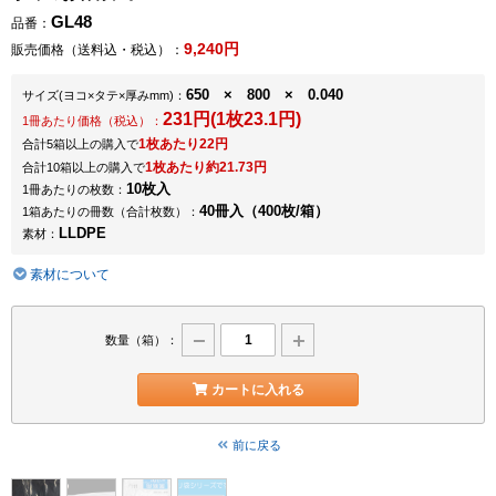
GL48
品番：
9,240円
販売価格（送料込・税込）：
650 × 800 × 0.040
サイズ
(ヨコ×タテ×厚みmm)
：
231円(1枚23.1円)
1冊あたり価格（税込）：
1枚あたり22円
合計5箱以上の購入で
1枚あたり約21.73円
合計10箱以上の購入で
10枚入
1冊あたりの枚数：
40冊入（400枚/箱）
1箱あたりの冊数（合計枚数）：
LLDPE
素材：
素材について
数量（箱）：
カートに入れる
前に戻る