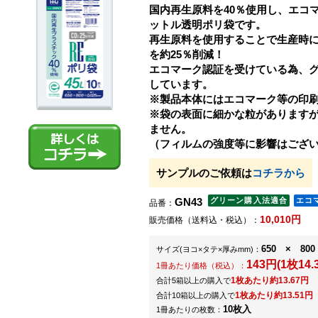
国内再生原料を40％使用し、エコマ
ットル透明ポリ袋です。
再生原料を使用することで生産時
を約25％削減！
エコマーク認証を受けている為、
しています。
※製品本体にはエコマーク等の印
※袋の表面に細かな粒があります
ません。
（フィルムの強度等に影響はござ
サンプルのご依頼は
コチラから
GN43
品番：
10,010円
販売価格（送料込・税込）：
650 × 800
サイズ
(ヨコ×タテ×厚みmm)
：
143円(1枚14.
1冊あたり価格（税込）：
1枚あたり約13.67円
合計5箱以上の購入で
1枚あたり約13.51円
合計10箱以上の購入で
10枚入
1冊あたりの枚数：