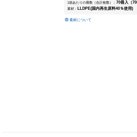
70冊入（7
1箱あたりの冊数（合計枚数）：
LLDPE(国内再生原料40％使用)
素材：
素材について