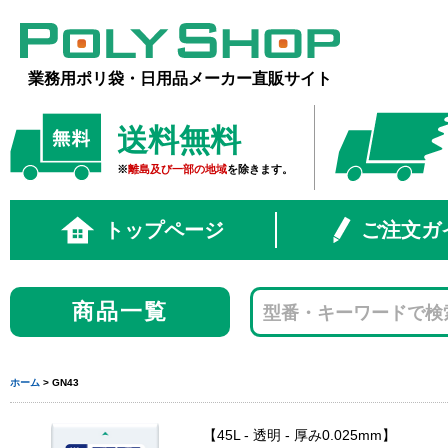
業務用ポリ袋・日用品メーカー直販サイト
送料無料
※
離島及び一部の地域
を除きます。
トップページ
ご注文ガ
商品一覧
ホーム
> GN43
45L - 透明 - 厚み0.025mm