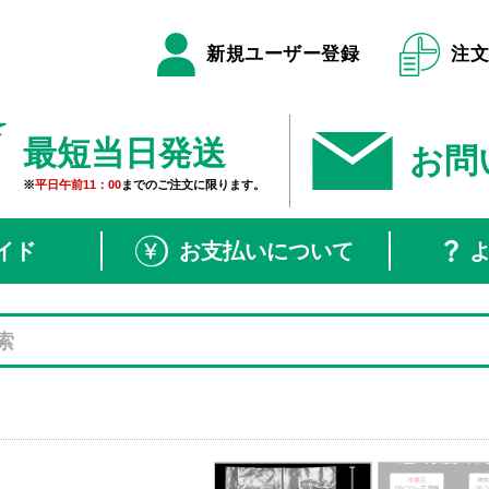
新規ユーザー登録
注
最短当日発送
お問
※
平日午前11：00
までのご注文に限ります。
イド
お支払いについて