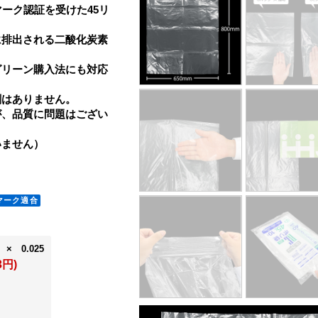
ーク認証を受けた45リ
に排出される二酸化炭素
グリーン購入法にも対応
刷はありません。
が、品質に問題はござい
いません）
 × 0.025
3円)