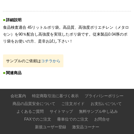
詳細説明
食品検査適合 45リットルポリ袋。高品質、高強度ポリエチレン（メタロ
セン）を90％配合し高強度を実現したポリ袋です。従来製品0.04厚のポ
リ袋をお使いの方、是非お試し下さい！
サンプルのご依頼は
コチラから
関連商品
会社案内
特定商取引法に基づく表示
プライバシーポリシー
商品の品質安全について
ご注文ガイド
お支払いについて
よくあるご質問
サイトマップ
無料サンプル申し込み
FAXでのご注文
冊単位でのご注文
お問合せ
新規ユーザー登録
激安品コーナー