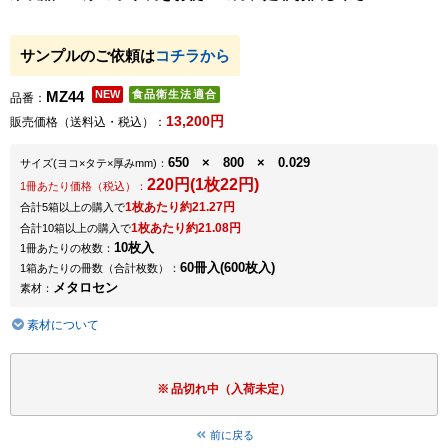
サンプルのご依頼は
コチラから
MZ44
品番：
13,200円
販売価格（送料込・税込）：
650 × 800 × 0.029
サイズ
(ヨコ×タテ×厚みmm)
：
220円(1枚22円)
1冊あたり価格（税込）：
1枚あたり約21.27円
合計5箱以上の購入で
1枚あたり約21.08円
合計10箱以上の購入で
10枚入
1冊あたりの枚数：
60冊入(600枚入)
1箱あたりの冊数（合計枚数）：
メタロセン
素材：
素材について
品切れ中（入荷未定）
前に戻る