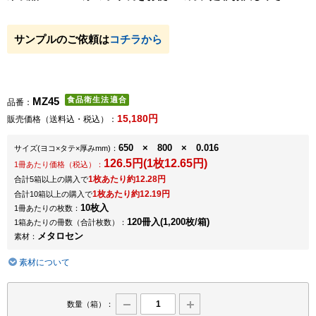
サンプルのご依頼は
コチラから
MZ45
品番：
15,180円
販売価格（送料込・税込）：
650 × 800 × 0.016
サイズ
(ヨコ×タテ×厚みmm)
：
126.5円(1枚12.65円)
1冊あたり価格（税込）：
1枚あたり約12.28円
合計5箱以上の購入で
1枚あたり約12.19円
合計10箱以上の購入で
10枚入
1冊あたりの枚数：
120冊入(1,200枚/箱)
1箱あたりの冊数（合計枚数）：
メタロセン
素材：
素材について
数量（箱）：