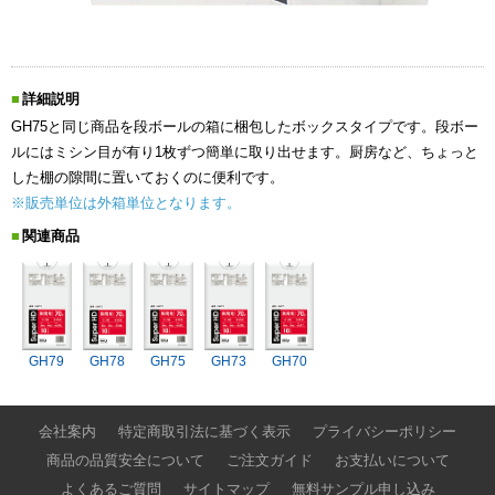
詳細説明
GH75と同じ商品を段ボールの箱に梱包したボックスタイプです。段ボー
ルにはミシン目が有り1枚ずつ簡単に取り出せます。厨房など、ちょっと
した棚の隙間に置いておくのに便利です。
※販売単位は外箱単位となります。
関連商品
GH79
GH78
GH75
GH73
GH70
会社案内
特定商取引法に基づく表示
プライバシーポリシー
商品の品質安全について
ご注文ガイド
お支払いについて
よくあるご質問
サイトマップ
無料サンプル申し込み