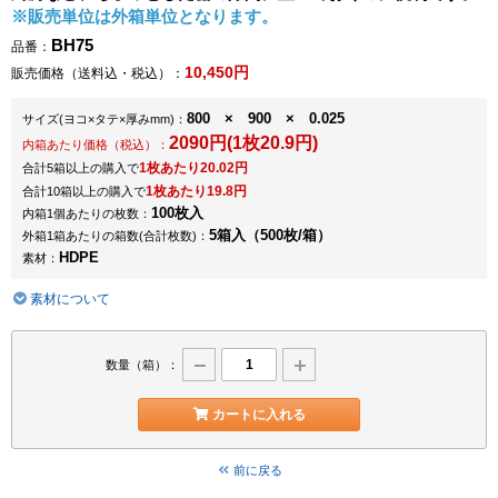
※販売単位は外箱単位となります。
BH75
品番：
10,450円
販売価格（送料込・税込）：
800 × 900 × 0.025
サイズ
(ヨコ×タテ×厚みmm)
：
2090円(1枚20.9円)
内箱あたり価格（税込）：
1枚あたり20.02円
合計5箱以上の購入で
1枚あたり19.8円
合計10箱以上の購入で
100枚入
内箱1個あたりの枚数：
5箱入（500枚/箱）
外箱1箱あたりの箱数
(合計枚数)
：
HDPE
素材：
素材について
数量（箱）：
カートに入れる
前に戻る