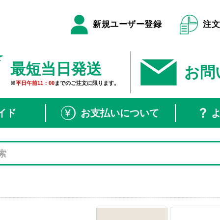
新規ユーザー登録
注
最短当日発送
お問
※
平日午前11：00
までのご注文に限ります。
イド
お支払いについて