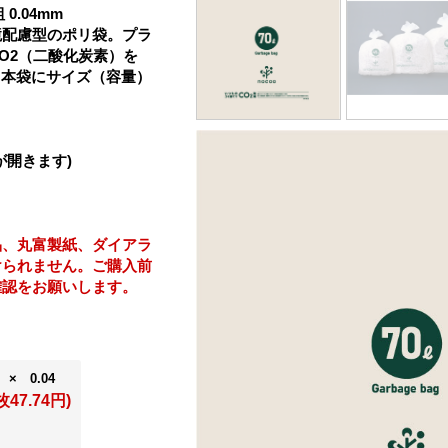
0.04mm
境配慮型のポリ袋。プラ
O2（二酸化炭素）を
。本袋にサイズ（容量）
画が開きます)
品、丸富製紙、ダイアラ
けられません。ご購入前
確認をお願いします。
 × 0.04
枚47.74円)