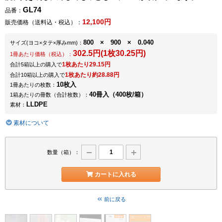
GL74
品番：
12,100円
販売価格（送料込・税込）：
800 × 900 × 0.040
サイズ
(ヨコ×タテ×厚みmm)
：
302.5円(1枚30.25円)
1冊あたり価格（税込）：
1枚あたり29.15円
合計5箱以上の購入で
1枚あたり約28.88円
合計10箱以上の購入で
10枚入
1冊あたりの枚数：
40冊入（400枚/箱）
1箱あたりの冊数（合計枚数）：
LLDPE
素材：
素材について
数量（箱）：
カートに入れる
前に戻る