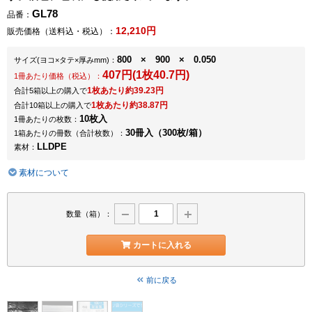
GL78
品番：
12,210円
販売価格（送料込・税込）：
800 × 900 × 0.050
サイズ
(ヨコ×タテ×厚みmm)
：
407円(1枚40.7円)
1冊あたり価格（税込）：
1枚あたり約39.23円
合計5箱以上の購入で
1枚あたり約38.87円
合計10箱以上の購入で
10枚入
1冊あたりの枚数：
30冊入（300枚/箱）
1箱あたりの冊数（合計枚数）：
LLDPE
素材：
素材について
数量（箱）：
カートに入れる
前に戻る