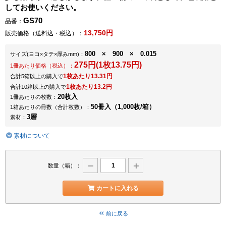
してお使いください。
GS70
品番：
13,750円
販売価格（送料込・税込）：
800 × 900 × 0.015
サイズ
(ヨコ×タテ×厚みmm)
：
275円(1枚13.75円)
1冊あたり価格（税込）：
1枚あたり13.31円
合計5箱以上の購入で
1枚あたり13.2円
合計10箱以上の購入で
20枚入
1冊あたりの枚数：
50冊入（1,000枚/箱）
1箱あたりの冊数（合計枚数）：
3層
素材：
素材について
数量（箱）：
カートに入れる
前に戻る