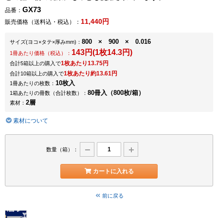
GX73
品番：
11,440円
販売価格（送料込・税込）：
800 × 900 × 0.016
サイズ
(ヨコ×タテ×厚みmm)
：
143円(1枚14.3円)
1冊あたり価格（税込）：
1枚あたり13.75円
合計5箱以上の購入で
1枚あたり約13.61円
合計10箱以上の購入で
10枚入
1冊あたりの枚数：
80冊入（800枚/箱）
1箱あたりの冊数（合計枚数）：
2層
素材：
素材について
数量（箱）：
カートに入れる
前に戻る