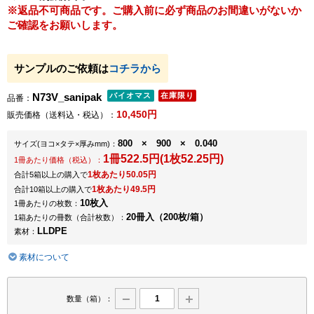
※返品不可商品です。ご購入前に必ず商品のお間違いがないか
ご確認をお願いします。
サンプルのご依頼は
コチラから
N73V_sanipak
品番：
10,450円
販売価格（送料込・税込）：
800 × 900 × 0.040
サイズ
(ヨコ×タテ×厚みmm)
：
1冊522.5円(1枚52.25円)
1冊あたり価格（税込）：
1枚あたり50.05円
合計5箱以上の購入で
1枚あたり49.5円
合計10箱以上の購入で
10枚入
1冊あたりの枚数：
20冊入（200枚/箱）
1箱あたりの冊数（合計枚数）：
LLDPE
素材：
素材について
数量（箱）：