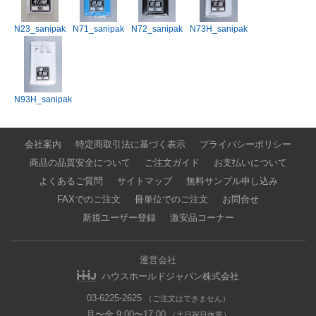
N23_sanipak
N71_sanipak
N72_sanipak
N73H_sanipak
N93H_sanipak
会社案内
特定商取引法に基づく表示
プライバシーポリシー
商品の品質安全について
ご注文ガイド
お支払いについて
よくあるご質問
サイトマップ
無料サンプル申し込み
FAXでのご注文
冊単位でのご注文
お問合せ
新規ユーザー登録
激安品コーナー
運営会社
ハウスホールドジャパン株式会社
03-6225-2625
（ご注文はできません）
月〜金 9:00〜17:00
（土日祝日休業）