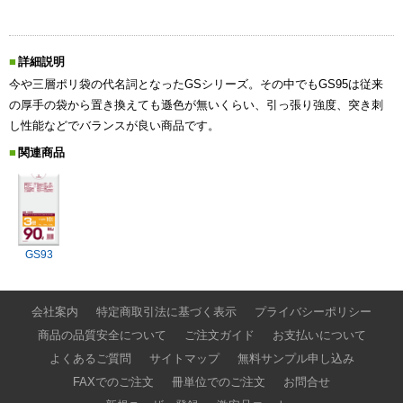
詳細説明
今や三層ポリ袋の代名詞となったGSシリーズ。その中でもGS95は従来
の厚手の袋から置き換えても遜色が無いくらい、引っ張り強度、突き刺
し性能などでバランスが良い商品です。
関連商品
GS93
会社案内
特定商取引法に基づく表示
プライバシーポリシー
商品の品質安全について
ご注文ガイド
お支払いについて
よくあるご質問
サイトマップ
無料サンプル申し込み
FAXでのご注文
冊単位でのご注文
お問合せ