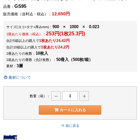
GS95
品番：
12,650円
販売価格（送料込・税込）：
900 × 1000 × 0.023
サイズ
(ヨコ×タテ×厚みmm)
：
253円(1枚25.3円)
1冊あたり価格（税込）：
1枚あたり24.42円
合計5箱以上の購入で
1枚あたり24.2円
合計10箱以上の購入で
10枚入
1冊あたりの枚数：
50冊入（500枚/箱）
1箱あたりの冊数（合計枚数）：
3層
素材：
素材について
数量（箱）：
カートに入れる
前に戻る