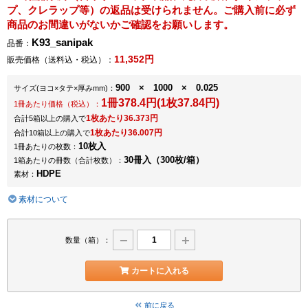
プ、クレラップ等）の返品は受けられません。ご購入前に必ず
商品のお間違いがないかご確認をお願いします。
K93_sanipak
品番：
11,352円
販売価格（送料込・税込）：
900 × 1000 × 0.025
サイズ
(ヨコ×タテ×厚みmm)
：
1冊378.4円(1枚37.84円)
1冊あたり価格（税込）：
1枚あたり36.373円
合計5箱以上の購入で
1枚あたり36.007円
合計10箱以上の購入で
10枚入
1冊あたりの枚数：
30冊入（300枚/箱）
1箱あたりの冊数（合計枚数）：
HDPE
素材：
素材について
数量（箱）：
カートに入れる
前に戻る