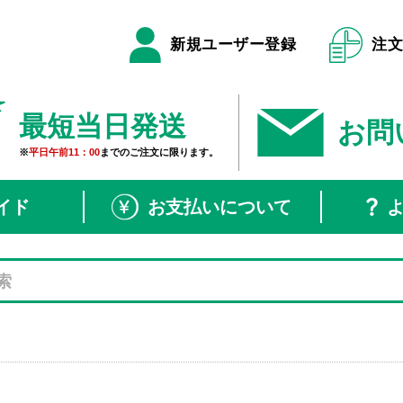
新規ユーザー登録
注
最短当日発送
お問
※
平日午前11：00
までのご注文に限ります。
イド
お支払いについて