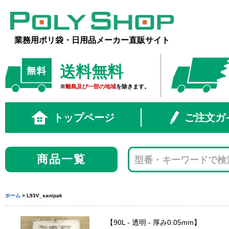
業務用ポリ袋・日用品メーカー直販サイト
送料無料
※
離島及び一部の地域
を除きます。
トップページ
ご注文ガ
商品一覧
ホーム
> L93V_sanipak
90L - 透明 - 厚み0.05mm