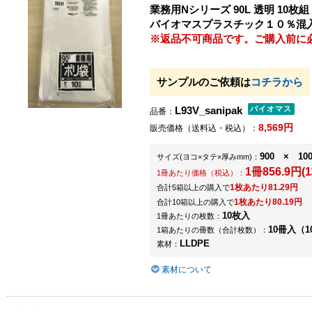
業務用Nシリーズ 90L 透明 10枚組 0
バイオマスプラスチック１０％混入
※返品不可商品です。ご購入前に
サンプルのご依頼は
コチラから
L93V_sanipak
品番：
8,569円
販売価格（送料込・税込）：
900 × 100
サイズ
(ヨコ×タテ×厚みmm)
：
1冊856.9円(1
1冊あたり価格（税込）：
1枚あたり81.29円
合計5箱以上の購入で
1枚あたり80.19円
合計10箱以上の購入で
10枚入
1冊あたりの枚数：
10冊入（1
1箱あたりの冊数（合計枚数）：
LLDPE
素材：
素材について