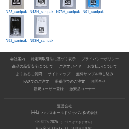
N23_sanipak
N43H_sanipak
N73H_sanipak
N91_sanipak
N92_sanipak
N93H_sanipak
会社案内
特定商取引法に基づく表示
プライバシーポリシー
商品の品質安全について
ご注文ガイド
お支払いについて
よくあるご質問
サイトマップ
無料サンプル申し込み
FAXでのご注文
冊単位でのご注文
お問合せ
新規ユーザー登録
激安品コーナー
運営会社
ハウスホールドジャパン株式会社
03-6225-2625
（ご注文はできません）
月〜金 9:00〜17:00
（土日祝日休業）