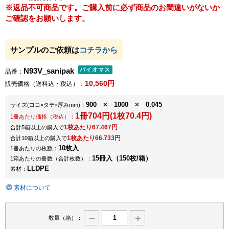
※返品不可商品です。ご購入前に必ず商品のお間違いがないか
ご確認をお願いします。
サンプルのご依頼は
コチラから
N93V_sanipak
品番：
10,560円
販売価格（送料込・税込）：
900 × 1000 × 0.045
サイズ
(ヨコ×タテ×厚みmm)
：
1冊704円(1枚70.4円)
1冊あたり価格（税込）：
1枚あたり67.467円
合計5箱以上の購入で
1枚あたり66.733円
合計10箱以上の購入で
10枚入
1冊あたりの枚数：
15冊入（150枚/箱）
1箱あたりの冊数（合計枚数）：
LLDPE
素材：
素材について
数量（箱）：