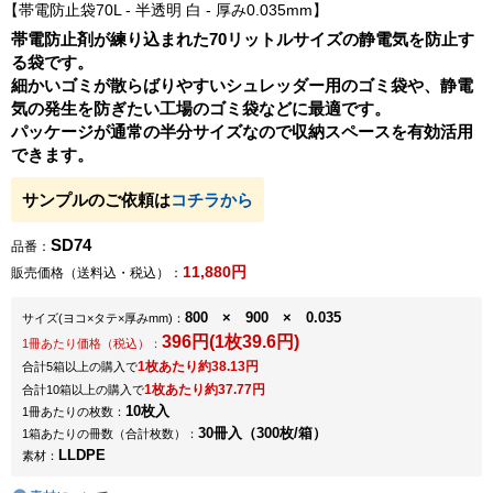
帯電防止袋70L - 半透明 白 - 厚み0.035mm
帯電防止剤が練り込まれた70リットルサイズの静電気を防止す
る袋です。
細かいゴミが散らばりやすいシュレッダー用のゴミ袋や、静電
気の発生を防ぎたい工場のゴミ袋などに最適です。
パッケージが通常の半分サイズなので収納スペースを有効活用
できます。
サンプルのご依頼は
コチラから
SD74
品番：
11,880円
販売価格（送料込・税込）：
800 × 900 × 0.035
サイズ
(ヨコ×タテ×厚みmm)
：
396円(1枚39.6円)
1冊あたり価格（税込）：
1枚あたり約38.13円
合計5箱以上の購入で
1枚あたり約37.77円
合計10箱以上の購入で
10枚入
1冊あたりの枚数：
30冊入（300枚/箱）
1箱あたりの冊数（合計枚数）：
LLDPE
素材：