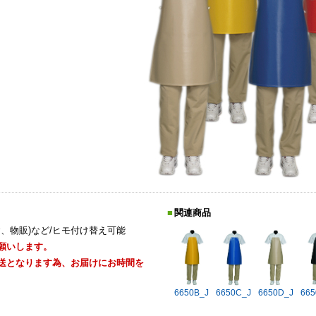
関連商品
食、物販)など/ヒモ付け替え可能
願いします。
送となります為、お届けにお時間を
6650B_J
6650C_J
6650D_J
665