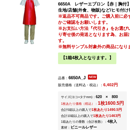
6650A レザーエプロン【赤｜胸
生地/店舗(外食、物販)など/ヒモ付
※返品不可商品です。ご購入前に必
かご確認をお願いします。
※お支払い方法『代引き』をお選び
り寄せ後の発送となります為、お届
す。
※無料サンプル対象外の商品になり
【1箱4枚入となります。】
6650A_J
品番：
6,402円
販売価格（送料込・税込）：
620 × 800
サイズ
(ヨコ×タテmm)
：
1枚1600.5円
1枚あたり価格（税込）：
1枚あたり1490.5円
合計5箱以上の購入で
1枚あたり1463円
合計10箱以上の購入で
4枚入
1箱あたりの冊数（合計枚数）：
ビニールレザー
素材：