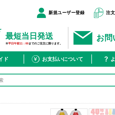
新規ユーザー登録
注
最短当日発送
お問
※
平日午前11：00
までのご注文に限ります。
イド
お支払いについて