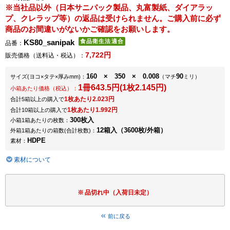
※当社品以外（日本サニパック製品、丸富製紙、ダイアラッ
プ、クレラップ等）の返品は受けられません。ご購入前に必ず
商品のお間違いがないかご確認をお願いします。
KS80_sanipak
品番：
7,722円
販売価格（送料込・税込）：
160 × 350 × 0.008
90
サイズ
(ヨコ×タテ×厚みmm)
：
（マチ
ミリ）
1冊643.5円(1枚2.145円)
小箱あたり価格（税込）：
1枚あたり2.023円
合計5箱以上の購入で
1枚あたり1.992円
合計10箱以上の購入で
300枚入
小箱1箱あたりの枚数：
12箱入（3600枚/外箱）
外箱1箱あたりの箱数
(合計枚数)
：
HDPE
素材：
素材について
品切れ中（入荷日未定）
前に戻る