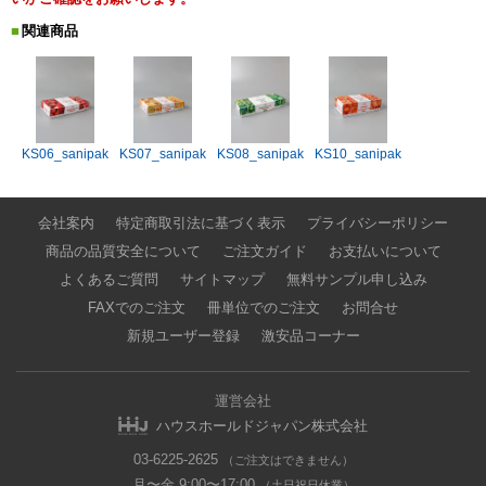
関連商品
KS06_sanipak
KS07_sanipak
KS08_sanipak
KS10_sanipak
会社案内
特定商取引法に基づく表示
プライバシーポリシー
商品の品質安全について
ご注文ガイド
お支払いについて
よくあるご質問
サイトマップ
無料サンプル申し込み
FAXでのご注文
冊単位でのご注文
お問合せ
新規ユーザー登録
激安品コーナー
運営会社
ハウスホールドジャパン株式会社
03-6225-2625
（ご注文はできません）
月〜金 9:00〜17:00
（土日祝日休業）