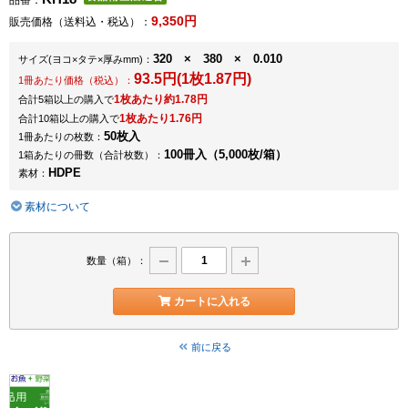
品番：
9,350円
販売価格（送料込・税込）：
320 × 380 × 0.010
サイズ
(ヨコ×タテ×厚みmm)
：
93.5円(1枚1.87円)
1冊あたり価格（税込）：
1枚あたり約1.78円
合計5箱以上の購入で
1枚あたり1.76円
合計10箱以上の購入で
50枚入
1冊あたりの枚数：
100冊入（5,000枚/箱）
1箱あたりの冊数（合計枚数）：
HDPE
素材：
素材について
数量（箱）：
カートに入れる
前に戻る