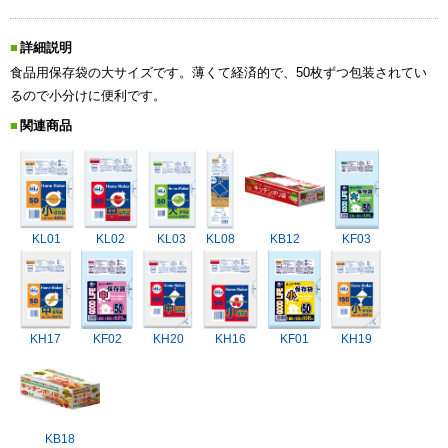
詳細説明
食品用保存袋の大サイズです。薄くて経済的で、50枚ずつ包装されてい
るので小分けに便利です。
関連商品
KL01
KL02
KL03
KL08
KB12
KF03
KH17
KF02
KH20
KH16
KF01
KH19
KB18