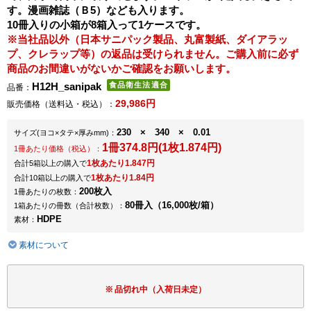
す。漫画雑誌（Ｂ5）なども入ります。
10冊入りの小箱が8箱入って1ケースです。
※当社品以外（日本サニパック製品、丸富製紙、ダイアラッ
プ、クレラップ等）の返品は受けられません。ご購入前に必ず
商品のお間違いがないかご確認をお願いします。
H12H_sanipak
品番：
29,986円
販売価格（送料込・税込）：
230 × 340 × 0.01
サイズ
(ヨコ×タテ×厚みmm)
：
1冊374.8円(1枚1.874円)
1冊あたり価格（税込）：
1枚あたり1.847円
合計5箱以上の購入で
1枚あたり1.84円
合計10箱以上の購入で
200枚入
1冊あたりの枚数：
80冊入（16,000枚/箱）
1箱あたりの冊数（合計枚数）：
HDPE
素材：
素材について
品切れ中（入荷日未定）