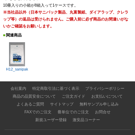
10冊入りの小箱が8箱入って1ケースです。
※当社品以外（日本サニパック製品、丸富製紙、ダイアラップ、クレラ
ップ等）の返品は受けられません。ご購入前に必ず商品のお間違いがな
いかご確認をお願いします。
関連商品
H12_sanipak
会社案内
特定商取引法に基づく表示
プライバシーポリシー
商品の品質安全について
ご注文ガイド
お支払いについて
よくあるご質問
サイトマップ
無料サンプル申し込み
FAXでのご注文
冊単位でのご注文
お問合せ
新規ユーザー登録
激安品コーナー