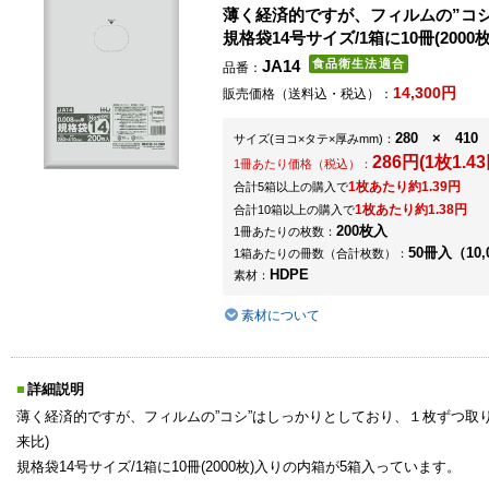
薄く経済的ですが、フィルムの”コ
規格袋14号サイズ/1箱に10冊(20
JA14
品番：
14,300円
販売価格（送料込・税込）：
280 × 410 
サイズ
(ヨコ×タテ×厚みmm)
：
286円(1枚1.43
1冊あたり価格（税込）：
1枚あたり約1.39円
合計5箱以上の購入で
1枚あたり約1.38円
合計10箱以上の購入で
200枚入
1冊あたりの枚数：
50冊入（10,
1箱あたりの冊数（合計枚数）：
HDPE
素材：
素材について
詳細説明
薄く経済的ですが、フィルムの”コシ”はしっかりとしており、１枚ずつ取
来比)
規格袋14号サイズ/1箱に10冊(2000枚)入りの内箱が5箱入っています。