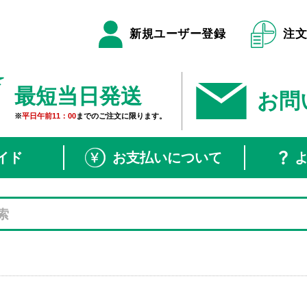
新規ユーザー登録
注
最短当日発送
お問
※
平日午前11：00
までのご注文に限ります。
イド
お支払いについて