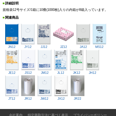
詳細説明
規格袋12号サイズ/1箱に10冊(1000枚)入りの内箱が8箱入っています。
関連商品
JN12
JY12
JJ12
JZ12
JA12
MS12
JE12
JS12
JM12
JL12
JK12
JH12
JT12
JR12
JW12
JX12
JR22
会社案内
特定商取引法に基づく表示
プライバシーポリシー