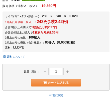
品番：
19,360円
販売価格（送料込・税込）：
230 × 340 × 0.020
サイズ
(ヨコ×タテ×厚みmm)
：
242円(1枚2.42円)
1冊あたり価格（税込）：
1枚あたり約2.37円
合計5箱以上の購入で
1枚あたり約2.35円
合計10箱以上の購入で
100枚入
1冊あたりの枚数：
80冊入（8,000枚/箱）
1箱あたりの冊数（合計枚数）：
LLDPE
素材：
素材について
数量（箱）：
カートに入れる
前に戻る