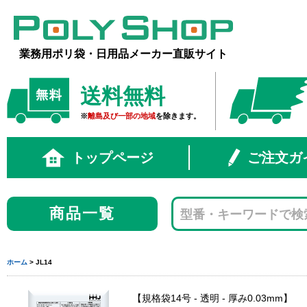
業務用ポリ袋・日用品メーカー直販サイト
送料無料
※
離島及び一部の地域
を除きます。
トップページ
ご注文ガ
商品一覧
ホーム
> JL14
規格袋14号 - 透明 - 厚み0.03mm