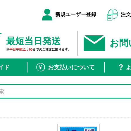
新規ユーザー登録
注
最短当日発送
お問
※
平日午前11：00
までのご注文に限ります。
イド
お支払いについて