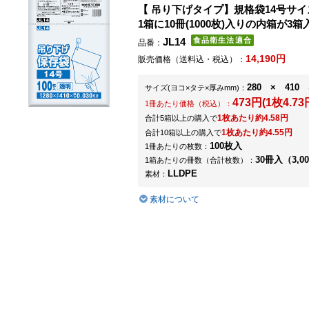
【 吊り下げタイプ】規格袋14号サイ
1箱に10冊(1000枚)入りの内箱が3
JL14
品番：
14,190円
販売価格（送料込・税込）：
280 × 410 
サイズ
(ヨコ×タテ×厚みmm)
：
473円(1枚4.73
1冊あたり価格（税込）：
1枚あたり約4.58円
合計5箱以上の購入で
1枚あたり約4.55円
合計10箱以上の購入で
100枚入
1冊あたりの枚数：
30冊入（3,0
1箱あたりの冊数（合計枚数）：
LLDPE
素材：
素材について