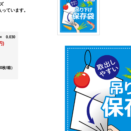
ズ
箱入っています。
× 0.030
円)
00枚/箱）