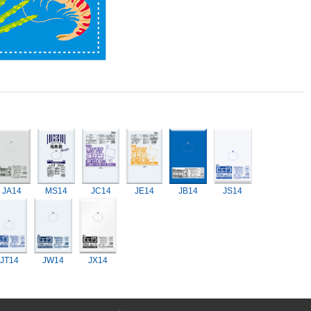
JA14
MS14
JC14
JE14
JB14
JS14
JT14
JW14
JX14