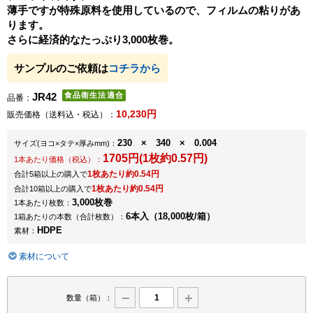
薄手ですが特殊原料を使用しているので、フィルムの粘りがあ
ります。
さらに経済的なたっぷり3,000枚巻。
サンプルのご依頼は
コチラから
JR42
品番：
10,230円
販売価格（送料込・税込）：
230 × 340 × 0.004
サイズ
(ヨコ×タテ×厚みmm)
：
1705円(1枚約0.57円)
1本あたり価格（税込）：
1枚あたり約0.54円
合計5箱以上の購入で
1枚あたり約0.54円
合計10箱以上の購入で
3,000枚巻
1本あたり枚数：
6本入（18,000枚/箱）
1箱あたりの本数（合計枚数）：
HDPE
素材：
素材について
数量（箱）：