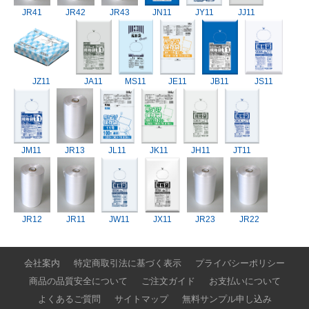
JR41
JR42
JR43
JN11
JY11
JJ11
JZ11
JA11
MS11
JE11
JB11
JS11
JM11
JR13
JL11
JK11
JH11
JT11
JR12
JR11
JW11
JX11
JR23
JR22
会社案内
特定商取引法に基づく表示
プライバシーポリシー
商品の品質安全について
ご注文ガイド
お支払いについて
よくあるご質問
サイトマップ
無料サンプル申し込み