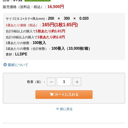
品番：
16,500円
販売価格（送料込・税込）：
200 × 300 × 0.020
サイズ
(ヨコ×タテ×厚みmm)
：
165円(1枚1.65円)
1冊あたり価格（税込）：
1枚あたり約1.61円
合計5箱以上の購入で
1枚あたり約1.6円
合計10箱以上の購入で
100枚入
1冊あたりの枚数：
100冊入（10,000枚/箱）
1箱あたりの冊数（合計枚数）：
LLDPE
素材：
素材について
数量（箱）：
カートに入れる
前に戻る