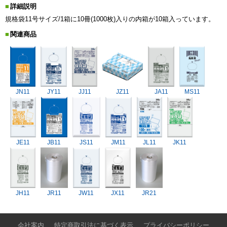
詳細説明
規格袋11号サイズ/1箱に10冊(1000枚)入りの内箱が10箱入っています。
関連商品
JN11
JY11
JJ11
JZ11
JA11
MS11
JE11
JB11
JS11
JM11
JL11
JK11
JH11
JR11
JW11
JX11
JR21
会社案内
特定商取引法に基づく表示
プライバシーポリシー