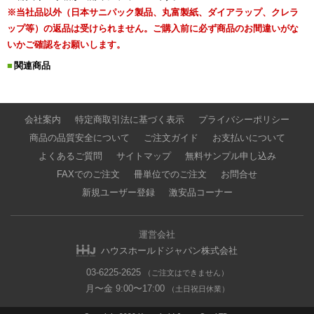
※当社品以外（日本サニパック製品、丸富製紙、ダイアラップ、クレラ
ップ等）の返品は受けられません。ご購入前に必ず商品のお間違いがな
いかご確認をお願いします。
関連商品
会社案内
特定商取引法に基づく表示
プライバシーポリシー
商品の品質安全について
ご注文ガイド
お支払いについて
よくあるご質問
サイトマップ
無料サンプル申し込み
FAXでのご注文
冊単位でのご注文
お問合せ
新規ユーザー登録
激安品コーナー
運営会社
ハウスホールドジャパン株式会社
03-6225-2625
（ご注文はできません）
月〜金 9:00〜17:00
（土日祝日休業）