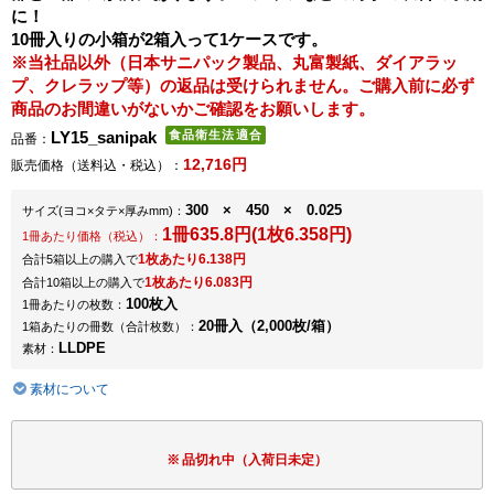
に！
10冊入りの小箱が2箱入って1ケースです。
※当社品以外（日本サニパック製品、丸富製紙、ダイアラッ
プ、クレラップ等）の返品は受けられません。ご購入前に必ず
商品のお間違いがないかご確認をお願いします。
LY15_sanipak
品番：
12,716円
販売価格（送料込・税込）：
300 × 450 × 0.025
サイズ
(ヨコ×タテ×厚みmm)
：
1冊635.8円(1枚6.358円)
1冊あたり価格（税込）：
1枚あたり6.138円
合計5箱以上の購入で
1枚あたり6.083円
合計10箱以上の購入で
100枚入
1冊あたりの枚数：
20冊入（2,000枚/箱）
1箱あたりの冊数（合計枚数）：
LLDPE
素材：
素材について
品切れ中（入荷日未定）