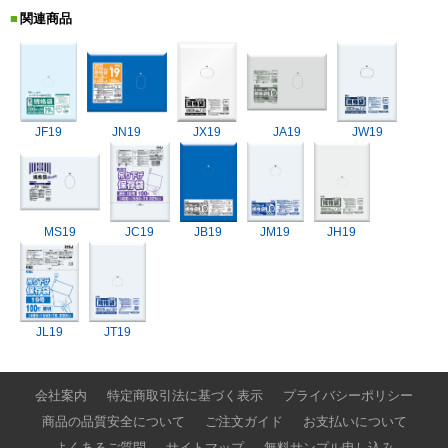
関連商品
JF19
JN19
JX19
JA19
JW19
MS19
JC19
JB19
JM19
JH19
JL19
JT19
会社案内
特定商取引法に基づく表示
プライバシーポリシー
商品の品質安全について
ご注文ガイド
お支払いについて
よくあるご質問
サイトマップ
無料サンプル申し込み