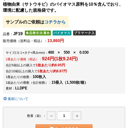
植物由来（サトウキビ）のバイオマス原料を10％含んでおり、
環境に配慮した規格袋です。
サンプルのご依頼は
コチラから
JF19
品番：
13,860円
販売価格（送料込・税込）：
400 × 550 × 0.030
サイズ
(ヨコ×タテ×厚みmm)
：
924円(1枚9.24円)
1冊あたり価格（税込）：
1枚あたり約8.95円
合計5箱以上の購入で
1枚あたり約8.87円
合計10箱以上の購入で
100枚入
1冊あたりの枚数：
15冊入（1,500枚/箱）
1箱あたりの冊数（合計枚数）：
LLDPE
素材：
素材について
数量（箱）：