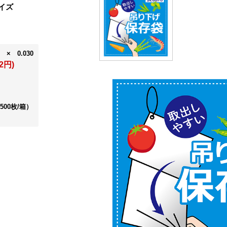
イズ
 × 0.030
2円)
500枚/箱）