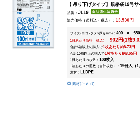
【 吊り下げタイプ】規格袋19号サ
JL19
品番：
13,530円
販売価格（送料込・税込）：
400 × 550
サイズ
(ヨコ×タテ×厚みmm)
：
902円(1枚9.0
1冊あたり価格（税込）：
1枚あたり約8.73円
合計5箱以上の購入で
1枚あたり約8.65円
合計10箱以上の購入で
100枚入
1冊あたりの枚数：
15冊入（1,
1箱あたりの冊数（合計枚数）：
LLDPE
素材：
素材について