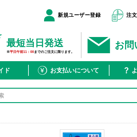
新規ユーザー登録
注
最短当日発送
お問
※
平日午前11：00
までのご注文に限ります。
イド
お支払いについて