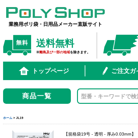
業務用ポリ袋・日用品メーカー直販サイト
送料無料
※
離島及び一部の地域
を除きます。
トップページ
ご注文ガ
商品一覧
ホーム
> JL19
規格袋19号 - 透明 - 厚み0.03mm