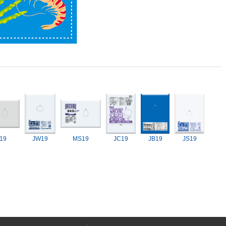
19
JW19
MS19
JC19
JB19
JS19