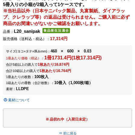
5冊入りの小箱が2箱入って1ケースです。
※当社品以外（日本サニパック製品、丸富製紙、ダイアラッ
プ、クレラップ等）の返品は受けられません。ご購入前に必ず
商品のお間違いがないかご確認をお願いします。
L20_sanipak
品番：
17,314円
販売価格（送料込・税込）：
460 × 600 × 0.03
サイズ
(ヨコ×タテ×厚みmm)
：
1冊1731.4円(1枚17.314円)
1冊あたり価格（税込）：
1枚あたり16.874円
合計5箱以上の購入で
1枚あたり16.764円
合計10箱以上の購入で
100枚入
1冊あたりの枚数：
10冊入（1,000枚/箱）
1箱あたりの冊数（合計枚数）：
LLDPE
素材：
素材について
品切れ中（入荷日未定）
前に戻る