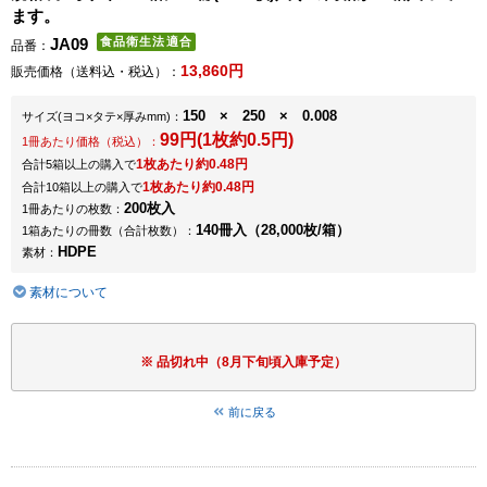
ます。
JA09
品番：
13,860円
販売価格（送料込・税込）：
150 × 250 × 0.008
サイズ
(ヨコ×タテ×厚みmm)
：
99円(1枚約0.5円)
1冊あたり価格（税込）：
1枚あたり約0.48円
合計5箱以上の購入で
1枚あたり約0.48円
合計10箱以上の購入で
200枚入
1冊あたりの枚数：
140冊入（28,000枚/箱）
1箱あたりの冊数（合計枚数）：
HDPE
素材：
素材について
品切れ中（8月下旬頃入庫予定）
前に戻る