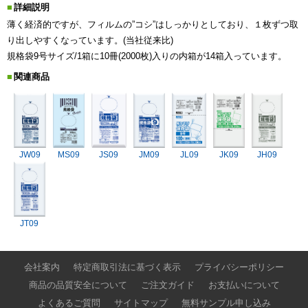
詳細説明
薄く経済的ですが、フィルムの”コシ”はしっかりとしており、１枚ずつ取
り出しやすくなっています。(当社従来比)
規格袋9号サイズ/1箱に10冊(2000枚)入りの内箱が14箱入っています。
関連商品
JW09
MS09
JS09
JM09
JL09
JK09
JH09
JT09
会社案内
特定商取引法に基づく表示
プライバシーポリシー
商品の品質安全について
ご注文ガイド
お支払いについて
よくあるご質問
サイトマップ
無料サンプル申し込み