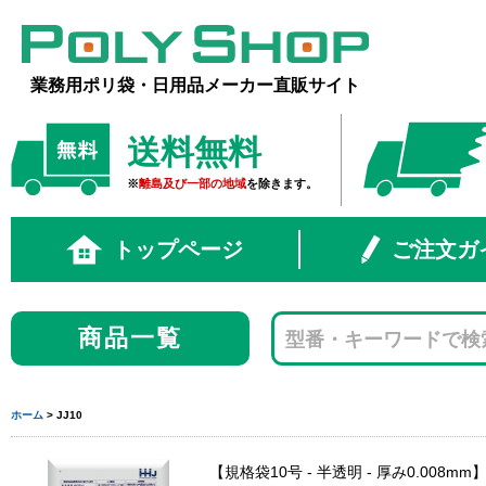
業務用ポリ袋・日用品メーカー直販サイト
送料無料
※
離島及び一部の地域
を除きます。
トップページ
ご注文ガ
商品一覧
ホーム
> JJ10
規格袋10号 - 半透明 - 厚み0.008mm