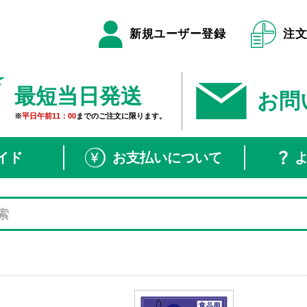
新規ユーザー登録
注
最短当日発送
お問
※
平日午前11：00
までのご注文に限ります。
イド
お支払いについて