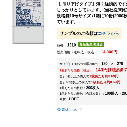
【 吊り下げタイプ】薄く経済的です
しっかりとしています。(当社従来比
規格袋10号サイズ /1箱に10冊(200
ています。
サンプルのご依頼は
コチラから
JJ10
品番：
14,300円
販売価格（送料込・税込）：
180 × 270 
サイズ
(ヨコ×タテ×厚みmm)
：
143円(1枚約0.7
1冊あたり価格（税込）：
1枚あたり約0.69円
合計5箱以上の購入で
1枚あたり約0.69円
合計10箱以上の購入で
200枚入
1冊あたりの枚数：
100冊入（20
1箱あたりの冊数（合計枚数）：
HDPE
素材：
素材について