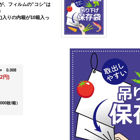
が、フィルムの”コシ”は
)
0枚)入りの内箱が10箱入っ
× 0.008
2円)
,000枚/箱）