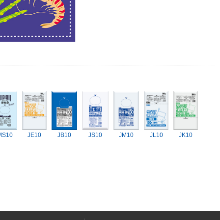
MS10
JE10
JB10
JS10
JM10
JL10
JK10