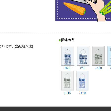
関連商品
ています。(当社従来比)
JW10
JY10
JA10
JH10
JT10