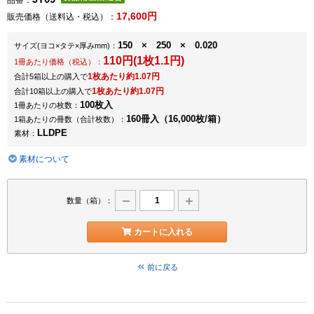
品番：
17,600円
販売価格（送料込・税込）：
150 × 250 × 0.020
サイズ
(ヨコ×タテ×厚みmm)
：
110円(1枚1.1円)
1冊あたり価格（税込）：
1枚あたり約1.07円
合計5箱以上の購入で
1枚あたり約1.07円
合計10箱以上の購入で
100枚入
1冊あたりの枚数：
160冊入（16,000枚/箱）
1箱あたりの冊数（合計枚数）：
LLDPE
素材：
素材について
数量（箱）：
カートに入れる
前に戻る