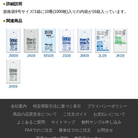
詳細説明
規格袋9号サイズ/1箱に10冊(1000枚)入りの内箱が16箱入っています。
関連商品
JW09
JA09
MS09
JS09
JM09
JL09
JK09
JH09
会社案内
特定商取引法に基づく表示
プライバシーポリシー
商品の品質安全について
ご注文ガイド
お支払いについて
よくあるご質問
サイトマップ
無料サンプル申し込み
FAXでのご注文
冊単位でのご注文
お問合せ