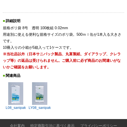
詳細説明
規格ポリ袋 8号 透明 100枚組 0.02mm
用途別に使える便利な規格サイズのポリ袋。500ｍｌ缶が1本入る大きさ
です。
10冊入りの小箱が5箱入って1ケースです。
※当社品以外（日本サニパック製品、丸富製紙、ダイアラップ、クレラ
ップ等）の返品は受けられません。ご購入前に必ず商品のお間違いがな
いかご確認をお願いします。
関連商品
L08_sanipak
LY08_sanipak
会社案内
特定商取引法に基づく表示
プライバシーポリシー