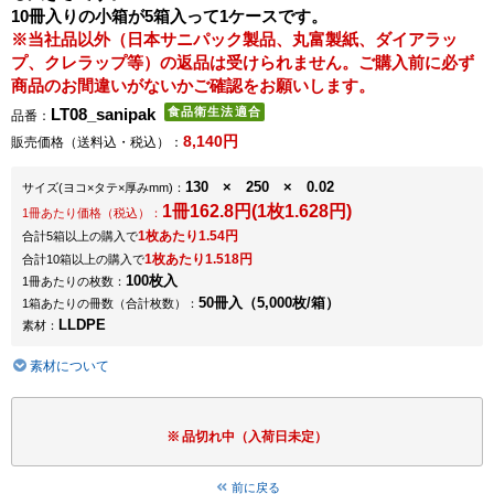
10冊入りの小箱が5箱入って1ケースです。
※当社品以外（日本サニパック製品、丸富製紙、ダイアラッ
プ、クレラップ等）の返品は受けられません。ご購入前に必ず
商品のお間違いがないかご確認をお願いします。
LT08_sanipak
品番：
8,140円
販売価格（送料込・税込）：
130 × 250 × 0.02
サイズ
(ヨコ×タテ×厚みmm)
：
1冊162.8円(1枚1.628円)
1冊あたり価格（税込）：
1枚あたり1.54円
合計5箱以上の購入で
1枚あたり1.518円
合計10箱以上の購入で
100枚入
1冊あたりの枚数：
50冊入（5,000枚/箱）
1箱あたりの冊数（合計枚数）：
LLDPE
素材：
素材について
品切れ中（入荷日未定）
前に戻る