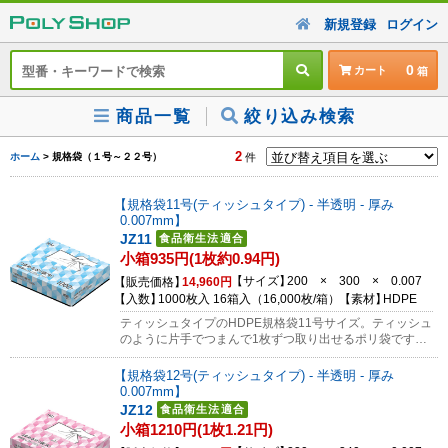
新規登録
ログイン
0
カート
商品一覧
絞り込み検索
2
ホーム
> 規格袋（１号～２２号）
件
規格袋11号(ティッシュタイプ) - 半透明 - 厚み
0.007mm
JZ11
小箱935円(1枚約0.94円)
サイズ
200 × 300 × 0.007
販売価格
14,960円
入数
1000枚入 16箱入（16,000枚/箱）
素材
HDPE
ティッシュタイプのHDPE規格袋11号サイズ。ティッシュ
のように片手でつまんで1枚ずつ取り出せるポリ袋です。
薄手ですがフィルムの”コシ”はしっかりしています。コン
パクトながら1箱にたっぷり1,000枚入り。
規格袋12号(ティッシュタイプ) - 半透明 - 厚み
0.007mm
JZ12
小箱1210円(1枚1.21円)