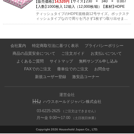
サイズ
230 × 340 × 0.007
販売価格
14,520円
入数
1000枚入 12箱入（12,000枚/箱）
素材
HDPE
ティッシュタイプのHDPE規格袋12号サイズ。ボックステ
ィッシュタイプなので周りを汚さず1枚ずつ取り出せま
す。薄手ですがしっかりとしたポリ袋です。コンパクトで
もたっぷり使える1箱1,000枚入り。
会社案内
特定商取引法に基づく表示
プライバシーポリシー
商品の品質安全について
ご注文ガイド
お支払いについて
よくあるご質問
サイトマップ
無料サンプル申し込み
FAXでのご注文
冊単位でのご注文
お問合せ
新規ユーザー登録
激安品コーナー
運営会社
ハウスホールドジャパン株式会社
03-6225-2625
（ご注文はできません）
月〜金 9:00〜17:00
（土日祝日休業）
Copyright 2026 Household Japan Co., LTD.