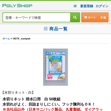
新規登録
ログイン
0
カート
商品一覧
ホーム
> U67K_sanipak
水切りネット - 白
水切りネット 排水口用 白 50枚組
水切れがよく、目詰まりしにくい。フック陳列もＯＫ！
※当社品以外（日本サニパック製品、丸富製紙、ダイアラッ