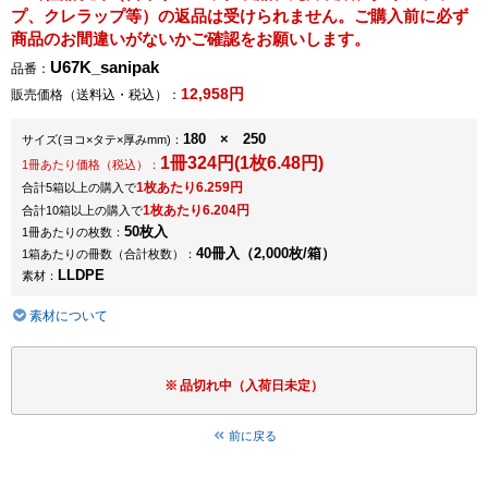
プ、クレラップ等）の返品は受けられません。ご購入前に必ず
商品のお間違いがないかご確認をお願いします。
U67K_sanipak
品番：
12,958円
販売価格（送料込・税込）：
180 × 250
サイズ
(ヨコ×タテ×厚みmm)
：
1冊324円(1枚6.48円)
1冊あたり価格（税込）：
1枚あたり6.259円
合計5箱以上の購入で
1枚あたり6.204円
合計10箱以上の購入で
50枚入
1冊あたりの枚数：
40冊入（2,000枚/箱）
1箱あたりの冊数（合計枚数）：
LLDPE
素材：
素材について
品切れ中（入荷日未定）
前に戻る