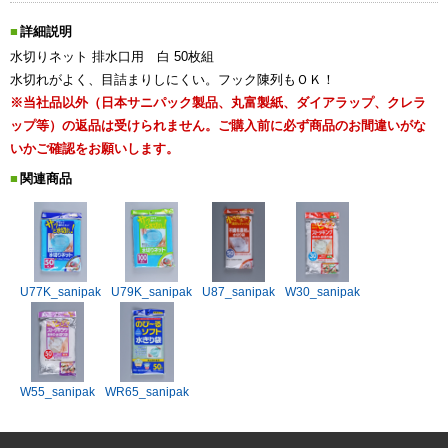
詳細説明
水切りネット 排水口用 白 50枚組
水切れがよく、目詰まりしにくい。フック陳列もＯＫ！
※当社品以外（日本サニパック製品、丸富製紙、ダイアラップ、クレラ
ップ等）の返品は受けられません。ご購入前に必ず商品のお間違いがな
いかご確認をお願いします。
関連商品
U77K_sanipak
U79K_sanipak
U87_sanipak
W30_sanipak
W55_sanipak
WR65_sanipak